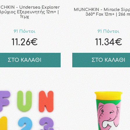
HKIN - Undersea Explorer
MUNCHKIN - Miracle Sip
ρύχιος Εξερευνητής 12m+ |
360° Fox 12m+ | 266 m
1τμχ
91 Πόντοι
91 Πόντοι
11.26€
11.34€
ΣΤΟ ΚΑΛΑΘΙ
ΣΤΟ ΚΑΛΑΘΙ