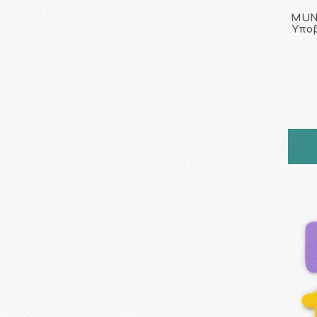
MUNC
Υποβ