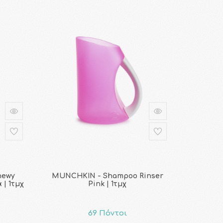
hewy
MUNCHKIN - Shampoo Rinser
| 1τμχ
Pink | 1τμχ
69 Πόντοι