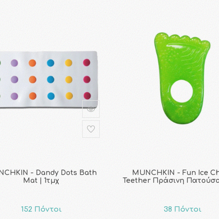
CHKIN - Dandy Dots Bath
MUNCHKIN - Fun Ice C
Mat | 1τμχ
Teether Πράσινη Πατούσα 
152 Πόντοι
38 Πόντοι