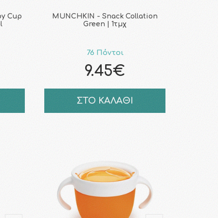
py Cup
MUNCHKIN - Snack Collation
l
Green | 1τμχ
76 Πόντοι
9.45€
ΣΤΟ ΚΑΛΑΘΙ