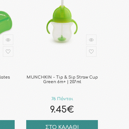
lates
MUNCHKIN - Tip & Sip Straw Cup
Green 6m+ | 207ml
76 Πόντοι
9.45€
ΣΤΟ ΚΑΛΑΘΙ