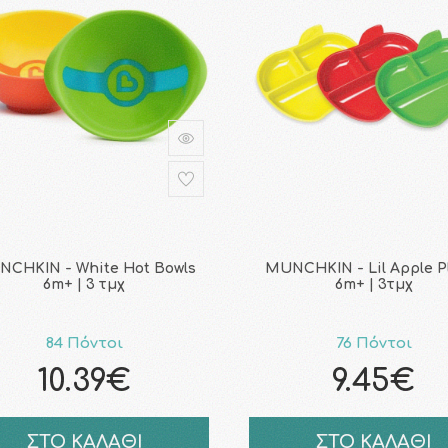
CHKIN - White Hot Bowls
MUNCHKIN - Lil Apple P
6m+ | 3 τμχ
6m+ | 3τμχ
84 Πόντοι
76 Πόντοι
10.39€
9.45€
ΣΤΟ ΚΑΛΑΘΙ
ΣΤΟ ΚΑΛΑΘΙ