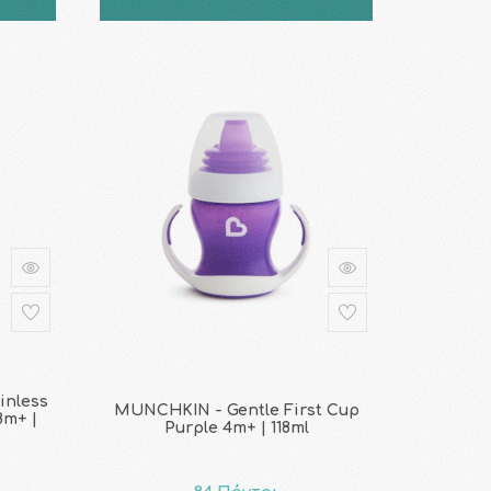
inless
MUNCHKIN - Gentle First Cup
8m+ |
Purple 4m+ | 118ml