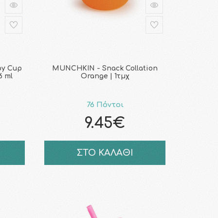
py Cup
MUNCHKIN - Snack Collation
6 ml
Orange | 1τμχ
76 Πόντοι
9.45€
ΣΤΟ ΚΑΛΑΘΙ