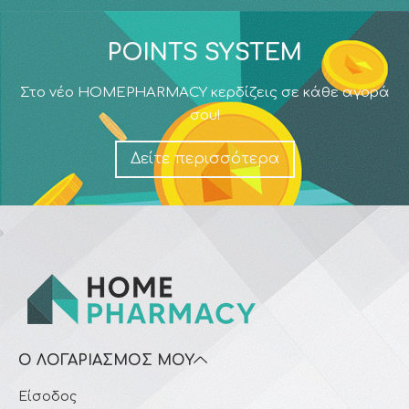
POINTS SYSTEM
Στο νέο HOMEPHARMACY κερδίζεις σε κάθε αγορά
σου!
Δείτε περισσότερα
Ο ΛΟΓΑΡΙΑΣΜΌΣ ΜΟΥ
Είσοδος