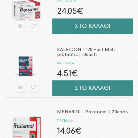
194 Πόντοι
24.05€
ΣΤΟ ΚΑΛΑΘΙ
KALEIDON - 120 Fast Melt
probiotic | 10sach
36 Πόντοι
4.51€
ΣΤΟ ΚΑΛΑΘΙ
MENARINI - Prostamol | 30caps
113 Πόντοι
14.06€