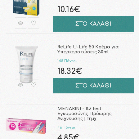
10.16€
ΣΤΟ ΚΑΛΑΘΙ
ReLife U-Life 50 Κρέμα για
Υπερκερατώσεις 30ml
148 Πόντοι
18.32€
ΣΤΟ ΚΑΛΑΘΙ
MENARINI - IQ Test
Εγκυμοσύνης Πρόωρης
Ανίχνευσης | 1τμχ
46 Πόντοι
4.85€