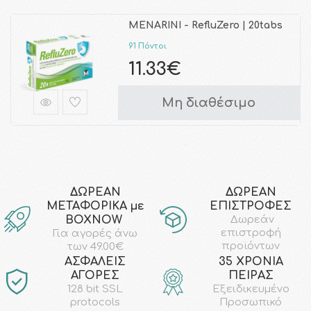
MENARINI - RefluZero | 20tabs
91 Πόντοι
11.33€
Μη διαθέσιμο
ΔΩΡΕΑΝ
ΔΩΡΕΑΝ
ΜΕΤΑΦΟΡΙΚΑ με
ΕΠΙΣΤΡΟΦΕΣ
ΒΟΧΝΟW
Δωρεάν
επιστροφή
Για αγορές άνω
προϊόντων
των 49.00€
AΣΦΑΛΕΙΣ
35 ΧΡΟΝΙΑ
ΑΓΟΡΕΣ
ΠΕΙΡΑΣ
128 bit SSL
Εξειδικευμένο
protocols
Προσωπικό