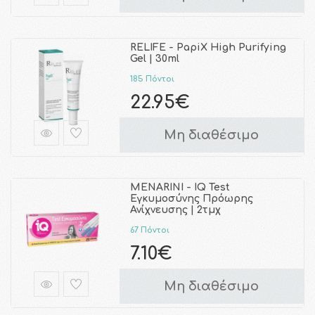
RELIFE - PapiX High Purifying
Gel | 30ml
185 Πόντοι
22.95€
Μη διαθέσιμο
MENARINI - IQ Test
Εγκυμοσύνης Πρόωρης
Ανίχνευσης | 2τμχ
67 Πόντοι
7.10€
Μη διαθέσιμο