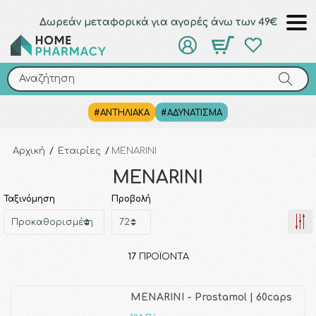
Δωρεάν μεταφορικά για αγορές άνω των 49€
Αναζήτηση
Αναζήτηση
#ΑΝΤΗΛΙΑΚΑ
#ΑΔΥΝΑΤΙΣΜΑ
Αρχική
/
Εταιρίες
/
MENARINI
MENARINI
Ταξινόμηση
Προβολή
17
ΠΡΟΪΌΝΤΑ
MENARINI - Prostamol | 60caps