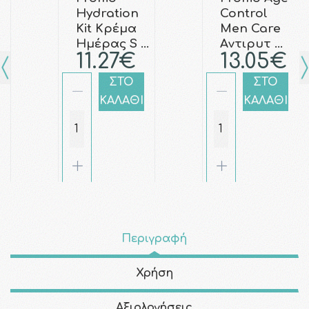
Hydration
Control
Kit Κρέμα
Men Care
Ημέρας S …
Aντιρυτ …
11.27€
13.05€
ΣΤΟ
ΣΤΟ
ΚΑΛΑΘΙ
ΚΑΛΑΘΙ
Περιγραφή
Χρήση
Αξιολογήσεις