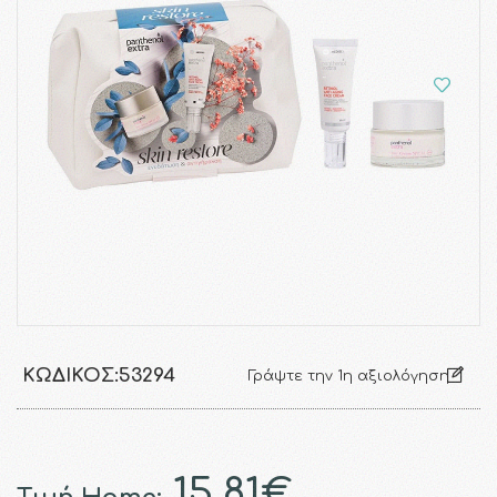
ΚΩΔΙΚΌΣ:
53294
Γράψτε την 1η αξιολόγηση
15.81€