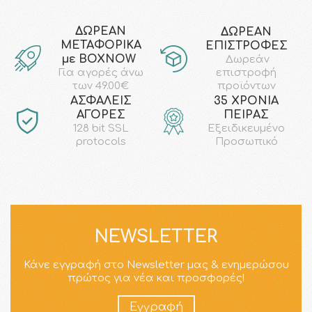
ΔΩΡΕΑΝ
ΔΩΡΕΑΝ
ΜΕΤΑΦΟΡΙΚΑ
ΕΠΙΣΤΡΟΦΕΣ
με ΒΟΧΝΟW
Δωρεάν
επιστροφή
Για αγορές άνω
προϊόντων
των 49.00€
AΣΦΑΛΕΙΣ
35 ΧΡΟΝΙΑ
ΑΓΟΡΕΣ
ΠΕΙΡΑΣ
128 bit SSL
Εξειδικευμένο
protocols
Προσωπικό
NEWSLETTER
Κάνε εγγραφή στο Newsletter μας & ενημερώσου
πρώτος για νέα και προσφορές!
Εγγραφή