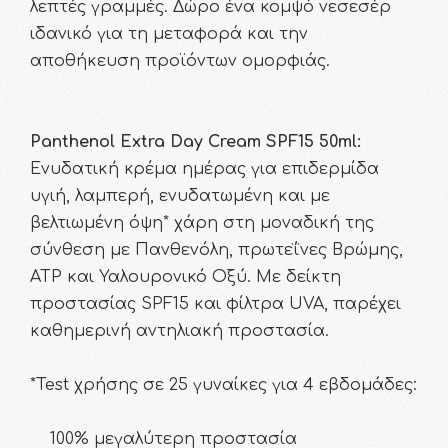
λεπτές γραμμές. Δώρο ένα κομψό νεσεσέρ
ιδανικό για τη μεταφορά και την
αποθήκευση προϊόντων ομορφιάς.
Panthenol Extra Day Cream SPF15 50ml:
Ενυδατική κρέμα ημέρας για επιδερμίδα
υγιή, λαμπερή, ενυδατωμένη και με
βελτιωμένη όψη* χάρη στη μοναδική της
σύνθεση με Πανθενόλη, πρωτεΐνες Βρώμης,
ATP και Υαλουρονικό Οξύ. Με δείκτη
προστασίας SPF15 και φίλτρα UVA, παρέχει
καθημερινή αντηλιακή προστασία.
*Test χρήσης σε 25 γυναίκες για 4 εβδομάδες:
100% μεγαλύτερη προστασία