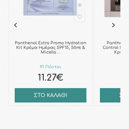
Panthenol Extra Promo Hydration
Panthenol
Kit Κρέμα Ημέρας SPF15, 50ml &
Control Men
Micella …
Κρέμα
91 Πόντοι
10
11.27€
1
ΣΤΟ ΚΑΛΑΘΙ
ΣΤ