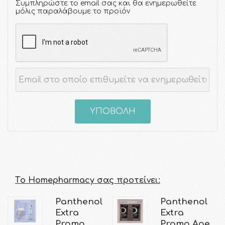
Συμπληρώστε το email σας και θα ενημερωθείτε
μόλις παραλάβουμε το προϊόν
ΥΠΟΒΟΛΗ
Τo Homepharmacy σας προτείνει:
Panthenol
Panthenol
Extra
Extra
Promo
Promo Age