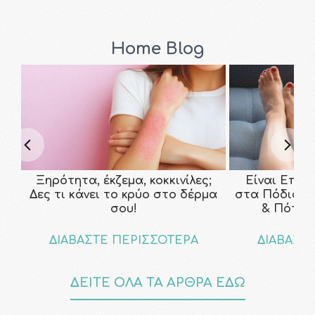
Home Blog
Ξηρότητα, έκζεμα, κοκκινίλες;
Είναι Επικ
Δες τι κάνει το κρύο στο δέρμα
στα Πόδια; Τ
σου!
& Πότε ν
ΔΙΑΒΑΣΤΕ ΠΕΡΙΣΣΟΤΕΡΑ
ΔΙΑΒΑΣΤ
ΔΕΙΤΕ ΟΛΑ ΤΑ ΑΡΘΡΑ ΕΔΩ