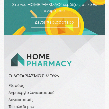
Στο νέο HOMEPHARMACY κερδίζεις σε κάθε
αγορά σου!
Δείτε περισσότερα
Ο ΛΟΓΑΡΙΑΣΜΌΣ ΜΟΥ
Είσοδος
Δημιουργία λογαριασμού
Λογαριασμός
Το καλάθι μου