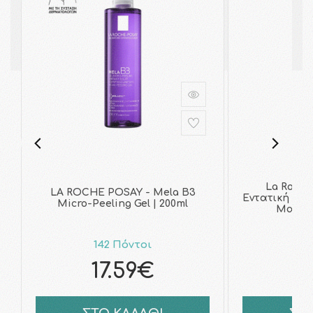
La Roche
LA ROCHE POSAY - Mela B3
Εντατική Κρέ
Micro-Peeling Gel | 200ml
Μαύρο
142 Πόντοι
19
17.59€
2