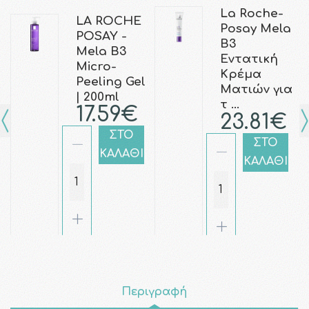
La Roche-
LA ROCHE
Posay Mela
POSAY -
B3
Mela B3
Εντατική
Micro-
Κρέμα
Peeling Gel
Ματιών για
| 200ml
τ …
17.59€
23.81€
ΣΤΟ
ΣΤΟ
ΚΑΛΑΘΙ
ΚΑΛΑΘΙ
Περιγραφή