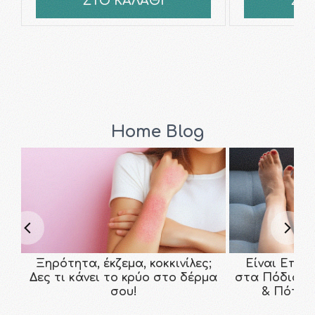
ΣΤΟ ΚΑΛΑΘΙ
ΣΤ
Home Blog
Ξηρότητα, έκζεμα, κοκκινίλες;
Είναι Επικ
Δες τι κάνει το κρύο στο δέρμα
στα Πόδια; Τ
σου!
& Πότε ν