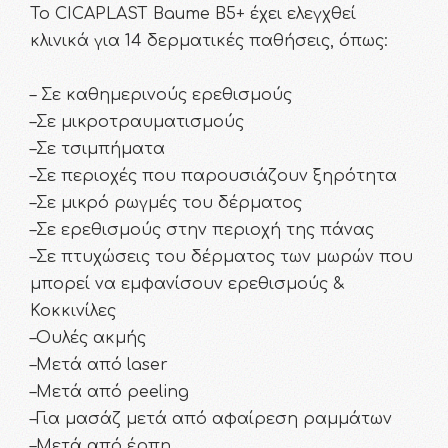
Το CICAPLAST Baume B5+ έχει ελεγχθεί
κλινικά για 14 δερματικές παθήσεις, όπως:
– Σε καθημερινούς ερεθισμούς
–Σε μικροτραυματισμούς
–Σε τσιμπήματα
–Σε περιοχές που παρουσιάζουν ξηρότητα
–Σε μικρό ρωγμές του δέρματος
–Σε ερεθισμούς στην περιοχή της πάνας
–Σε πτυχώσεις του δέρματος των μωρών που
μπορεί να εμφανίσουν ερεθισμούς &
Κοκκινίλες
–Ουλές ακμής
–Μετά από laser
–Mετά από peeling
–Για μασάζ μετά από αφαίρεση ραμμάτων
–Μετά από έρπη