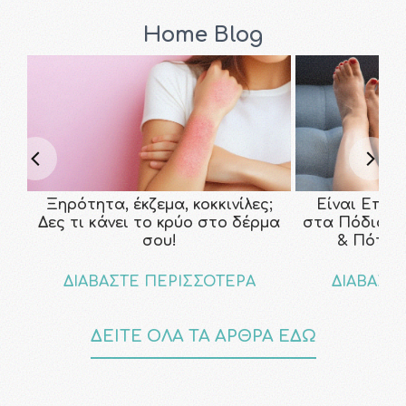
Home Blog
Ξηρότητα, έκζεμα, κοκκινίλες;
Είναι Επικ
Δες τι κάνει το κρύο στο δέρμα
στα Πόδια; Τ
σου!
& Πότε ν
ΔΙΑΒΑΣΤΕ ΠΕΡΙΣΣΟΤΕΡΑ
ΔΙΑΒΑΣΤ
ΔΕΙΤΕ ΟΛΑ ΤΑ ΑΡΘΡΑ ΕΔΩ