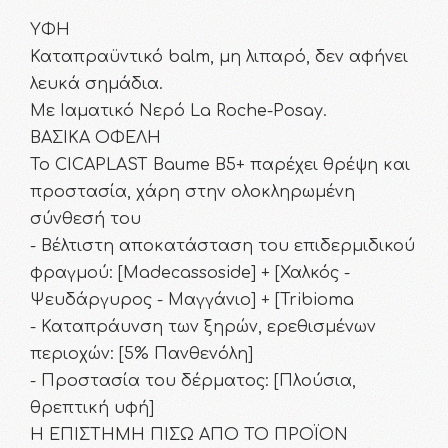
ΥΦΗ
Καταπραϋντικό balm, μη λιπαρό, δεν αφήνει
λευκά σημάδια.
Με Ιαματικό Νερό La Roche-Posay.
ΒΑΣΙΚΑ ΟΦΕΛΗ
Το CICAPLAST Baume B5+ παρέχει θρέψη και
προστασία, χάρη στην ολοκληρωμένη
σύνθεσή του
- Βέλτιστη αποκατάσταση του επιδερμιδικού
φραγμού: [Madecassoside] + [Χαλκός -
Ψευδάργυρος - Μαγγάνιο] + [Tribioma
- Καταπράυνση των ξηρών, ερεθισμένων
περιοχών: [5% Πανθενόλη]
- Προστασία του δέρματος: [Πλούσια,
θρεπτική υφή]
Η ΕΠΙΣΤΗΜΗ ΠΙΣΩ ΑΠΟ ΤΟ ΠΡΟΪΟΝ