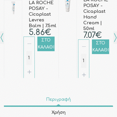
LA ROCHE
POSAY -
POSAY -
Cicaplast
Cicaplast
Hand
Levres
Cream |
Balm | 7.5ml
50ml
5.86€
7.07€
ΣΤΟ
ΣΤΟ
ΚΑΛΑΘΙ
ΚΑΛΑΘΙ
Περιγραφή
Χρήση