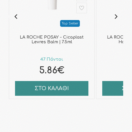
Top Seller
LA ROCHE POSAY - Cicaplast
LA ROCHE P
Levres Balm | 7.5ml
Hand 
47 Πόντοι
5
5.86€
ΣΤΟ ΚΑΛΑΘΙ
ΣΤ