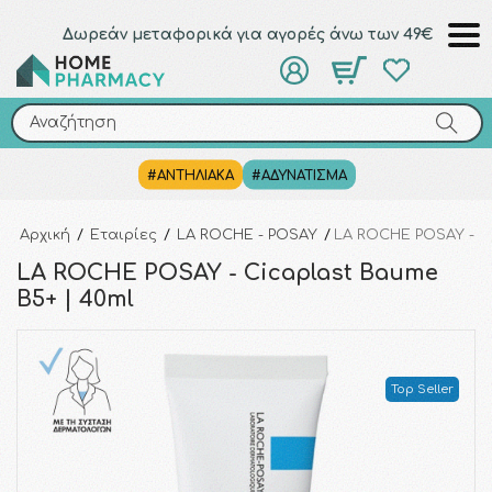
Δωρεάν μεταφορικά για αγορές άνω των 49€
Αναζήτηση
Αναζήτηση
#ΑΝΤΗΛΙΑΚΑ
#ΑΔΥΝΑΤΙΣΜΑ
Αρχική
/
Εταιρίες
/
LA ROCHE - POSAY
/
LA ROCHE POSAY - Ci
LA ROCHE POSAY - Cicaplast Baume
B5+ | 40ml
Top Seller