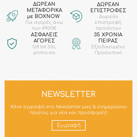
ΔΩΡΕΑΝ
ΔΩΡΕΑΝ
ΜΕΤΑΦΟΡΙΚΑ
ΕΠΙΣΤΡΟΦΕΣ
με ΒΟΧΝΟW
Δωρεάν
επιστροφή
Για αγορές άνω
προϊόντων
των 49.00€
AΣΦΑΛΕΙΣ
35 ΧΡΟΝΙΑ
ΑΓΟΡΕΣ
ΠΕΙΡΑΣ
128 bit SSL
Εξειδικευμένο
protocols
Προσωπικό
NEWSLETTER
Κάνε εγγραφή στο Newsletter μας & ενημερώσου
πρώτος για νέα και προσφορές!
Εγγραφή