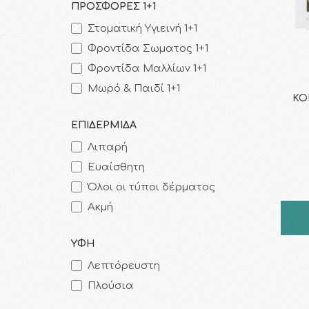
ΠΡΟΣΦΟΡΕΣ 1+1
Στοματική Υγιεινή 1+1
Φροντίδα Σωματος 1+1
Φροντίδα Μαλλίων 1+1
Μωρό & Παιδί 1+1
KOR
ΕΠΙΔΕΡΜΙΔΑ
Λιπαρή
Ευαίσθητη
Όλοι οι τύποι δέρματος
Ακμή
ΥΦΗ
Λεπτόρευστη
Πλούσια