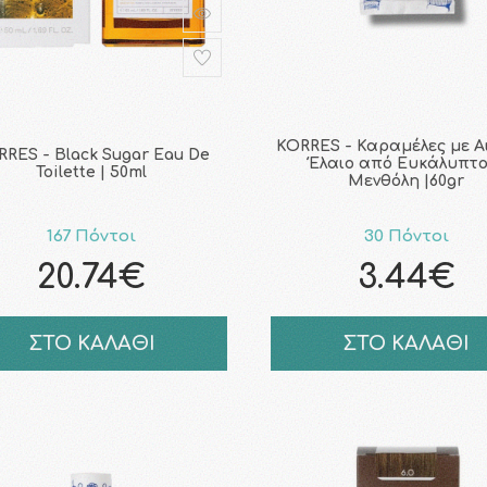
KORRES - Καραμέλες με Α
RES - Black Sugar Eau De
Έλαιο από Ευκάλυπτο
Toilette | 50ml
Μενθόλη |60gr
167 Πόντοι
30 Πόντοι
20.74€
3.44€
ΣΤΟ ΚΑΛΑΘΙ
ΣΤΟ ΚΑΛΑΘΙ