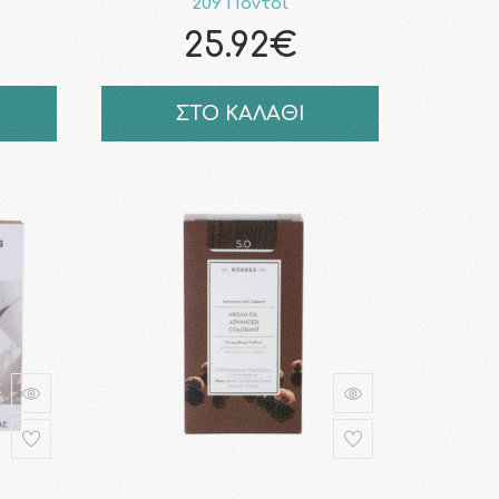
209 Πόντοι
25.92€
ΣΤΟ ΚΑΛΑΘΙ