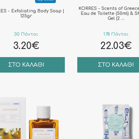
KORRES - Scents of Greece
S - Exfoliating Body Soap |
Eau de Toilette (50ml) & 
125gr
Gel (2 …
30 Πόντοι
178 Πόντοι
3.20€
22.03€
ΣΤΟ ΚΑΛΑΘΙ
ΣΤΟ ΚΑΛΑΘΙ