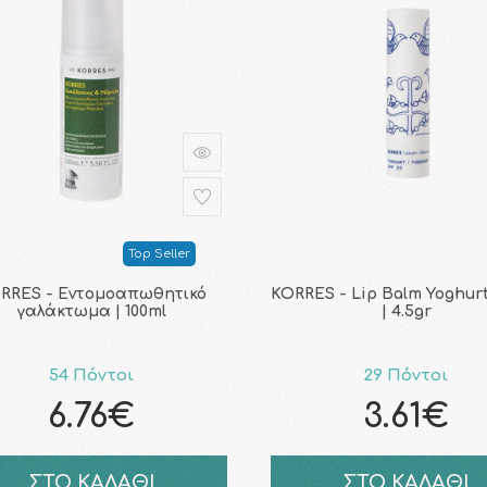
Top Seller
RRES - Εντομοαπωθητικό
KORRES - Lip Balm Yoghur
γαλάκτωμα | 100ml
| 4.5gr
54 Πόντοι
29 Πόντοι
6.76€
3.61€
ΣΤΟ ΚΑΛΑΘΙ
ΣΤΟ ΚΑΛΑΘΙ