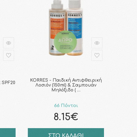
KORRES - Παιδική Αντιφθειρική
t SPF20
Λοσιόν (150ml) & Σαμπουάν
Μηλόξιδο ( …
66 Πόντοι
8.15€
ΣΤΟ ΚΑΛΑΘΙ