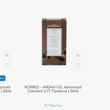
ler
anced
KORRES - ARGAN OIL Advanced
 | 50ml
Colorant 6.77 Πραλινα | 50ml
71 Πόντοι