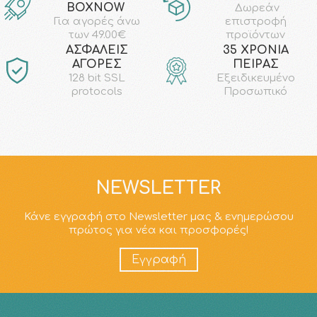
ΒΟΧΝΟW
Δωρεάν
επιστροφή
Για αγορές άνω
προϊόντων
των 49.00€
AΣΦΑΛΕΙΣ
35 ΧΡΟΝΙΑ
ΑΓΟΡΕΣ
ΠΕΙΡΑΣ
128 bit SSL
Εξειδικευμένο
protocols
Προσωπικό
NEWSLETTER
Κάνε εγγραφή στο Newsletter μας & ενημερώσου
πρώτος για νέα και προσφορές!
Εγγραφή