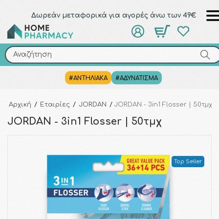
Δωρεάν μεταφορικά για αγορές άνω των 49€
Αναζήτηση
Αναζήτηση
#ΑΝΤΗΛΙΑΚΑ
#ΑΔΥΝΑΤΙΣΜΑ
Αρχική
/
Εταιρίες
/
JORDAN
/
JORDAN - 3in1 Flosser | 50τμχ
JORDAN - 3in1 Flosser | 50τμχ
Top Seller