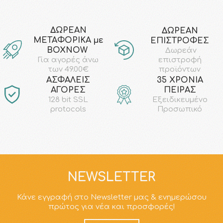
ΔΩΡΕΑΝ
ΔΩΡΕΑΝ
ΜΕΤΑΦΟΡΙΚΑ με
ΕΠΙΣΤΡΟΦΕΣ
ΒΟΧΝΟW
Δωρεάν
επιστροφή
Για αγορές άνω
προϊόντων
των 49.00€
AΣΦΑΛΕΙΣ
35 ΧΡΟΝΙΑ
ΑΓΟΡΕΣ
ΠΕΙΡΑΣ
128 bit SSL
Εξειδικευμένο
protocols
Προσωπικό
NEWSLETTER
Κάνε εγγραφή στο Newsletter μας & ενημερώσου
πρώτος για νέα και προσφορές!