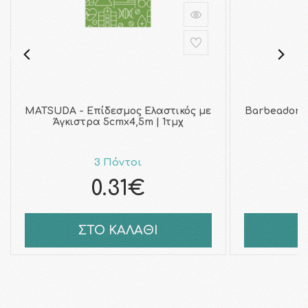
MATSUDA - Επίδεσμος Ελαστικός με
Barbeador 
Άγκιστρα 5cmx4,5m | 1τμχ
F
3 Πόντοι
0.31€
ΣΤΟ ΚΑΛΑΘΙ
Σ