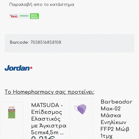
Παραλαβή απο το κατάστημα
Barcode:
7038516858108
Τo Homepharmacy σας προτείνει:
Barbeador
MATSUDA -
Max-02
Επίδεσμος
Μάσκα
Ελαστικός
Ενηλίκων
με Άγκιστρα
FFP2 Μώβ
5cmx4,5m …
1τμχ