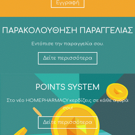
Εγγραφή
ΠΑΡΑΚΟΛΟΎΘΗΣΗ ΠΑΡΑΓΓΕΛΊΑΣ
Εντόπισε την παραγγελία σου.
Δείτε περισσότερα
POINTS SYSTEM
Στο νέο HOMEPHARMACY κερδίζεις σε κάθε αγορά
σου!
Δείτε περισσότερα