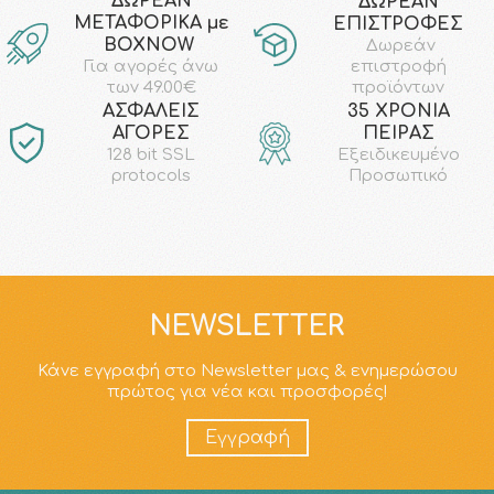
ΔΩΡΕΑΝ
ΔΩΡΕΑΝ
ΜΕΤΑΦΟΡΙΚΑ με
ΕΠΙΣΤΡΟΦΕΣ
ΒΟΧΝΟW
Δωρεάν
επιστροφή
Για αγορές άνω
προϊόντων
των 49.00€
AΣΦΑΛΕΙΣ
35 ΧΡΟΝΙΑ
ΑΓΟΡΕΣ
ΠΕΙΡΑΣ
128 bit SSL
Εξειδικευμένο
protocols
Προσωπικό
NEWSLETTER
Κάνε εγγραφή στο Newsletter μας & ενημερώσου
πρώτος για νέα και προσφορές!
Εγγραφή