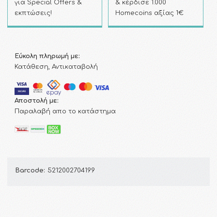
για Special Offers &
& κέρδισε 1.000
εκπτώσεις!
Homecoins αξίας 1€
Εύκολη πληρωμή με:
Κατάθεση, Αντικαταβολή
Αποστολή με:
Παραλαβή απο το κατάστημα
Barcode:
5212002704199