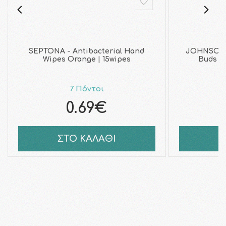
SEPTONA - Antibacterial Hand
JOHNSON 
Wipes Orange | 15wipes
Buds Μ
7 Πόντοι
0.69€
ΣΤΟ ΚΑΛΑΘΙ
Σ