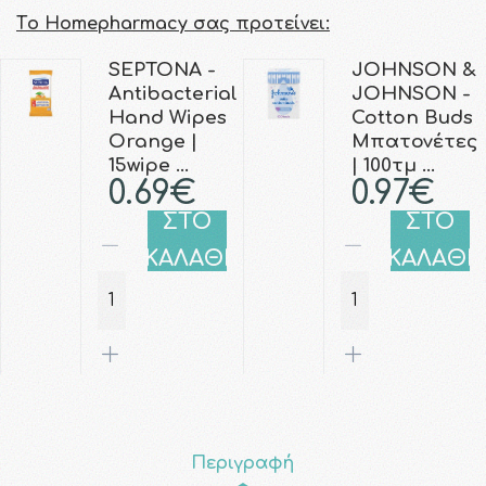
Τo Homepharmacy σας προτείνει:
SEPTONA -
JOHNSON &
Antibacterial
JOHNSON -
Hand Wipes
Cotton Buds
Orange |
Μπατονέτες
15wipe …
| 100τμ …
0.69€
0.97€
ΣΤΟ
ΣΤΟ
ΚΑΛΑΘΙ
ΚΑΛΑΘΙ
Περιγραφή