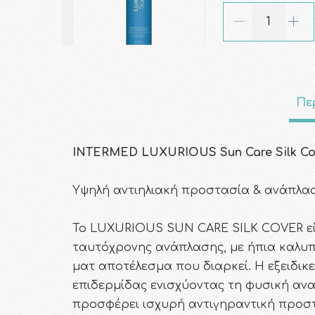
Πε
INTERMED LUXURIOUS Sun Care Silk Cov
Υψηλή αντιηλιακή προστασία & ανάπλα
To LUXURIOUS SUN CARE SILK COVER εί
ταυτόχρονης ανάπλασης, με ήπια καλυπ
ματ αποτέλεσμα που διαρκεί. Η εξειδικ
επιδερμίδας ενισχύοντας τη φυσική ανα
προσφέρει ισχυρή αντιγηραντική προστ