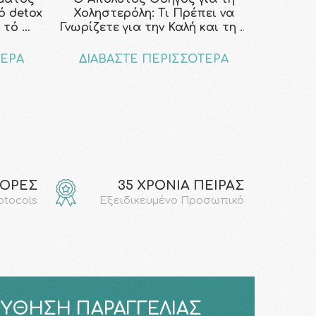
κό detox
Χοληστερόλη: Τι Πρέπει να
 τό …
Γνωρίζετε για την Καλή και τη …
ΤΕΡΑ
ΔΙΑΒΑΣΤΕ ΠΕΡΙΣΣΟΤΕΡΑ
ΓΟΡΕΣ
35 ΧΡΟΝΙΑ ΠΕΙΡΑΣ
rotocols
Εξειδικευμένο Προσωπικό
ΎΘΗΣΗ ΠΑΡΑΓΓΕΛΊΑΣ