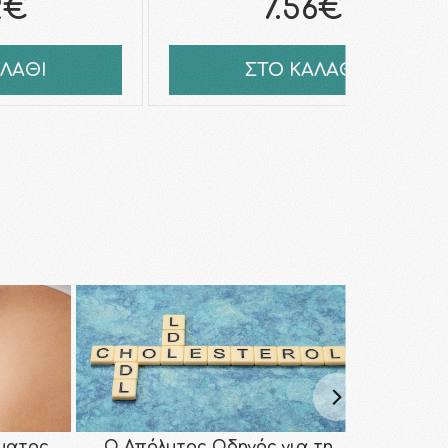
2€
7.56€
ΑΛΑΘΙ
ΣΤΟ ΚΑΛΑΘΙ
ματος
Ο Απόλυτος Οδηγός για τη