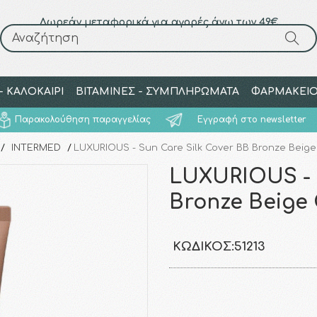
Δωρεάν μεταφορικά για αγορές άνω των 49€
Αναζήτηση
Αναζήτηση
 ΚΑΛΟΚΑΙΡΙ
ΒΙΤΑΜΙΝΕΣ - ΣΥΜΠΛΗΡΩΜΑΤΑ
ΦΑΡΜΑΚΕΙ
Παρακολούθηση παραγγελίας
Εγγραφή στο newsletter
/
INTERMED
/
LUXURIOUS - Sun Care Silk Cover BB Bronze Beige
LUXURIOUS - 
Bronze Beige 
ΚΩΔΙΚΌΣ:
51213