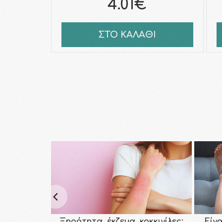
4.01€
ΣΤΟ ΚΑΛΑΘΙ
Ξηρότητα, έκζεμα, κοκκινίλες;
Είν