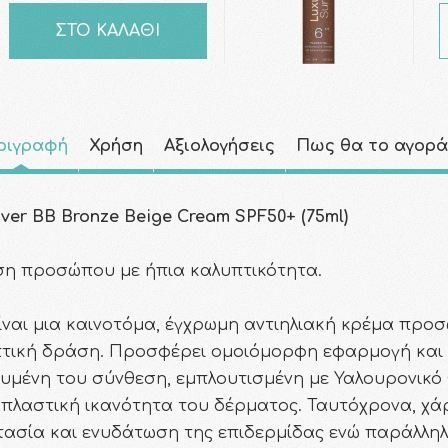
ΣΤΟ ΚΑΛΑΘΙ
ριγραφή
Χρήση
Αξιολογήσεις
Πως θα το αγορ
er BB Bronze Beige Cream SPF50+ (75ml)
ση προσώπου με ήπια καλυπτικότητα.
ναι μια καινοτόμα, έγχρωμη αντιηλιακή κρέμα προ
τική δράση. Προσφέρει ομοιόμορφη εφαρμογή και 
ευμένη του σύνθεση, εμπλουτισμένη με Υαλουρονικό 
πλαστική ικανότητα του δέρματος. Ταυτόχρονα, χάρη
ασία και ενυδάτωση της επιδερμίδας ενώ παράλληλ