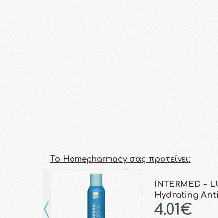
Τo Homepharmacy σας προτείνει:
INTERMED - L
Hydrating Ant
4.01€