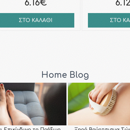
6.16€
6.1
ΣΤΟ ΚΑΛΑΘΙ
ΣΤΟ Κ
Home Blog
αι Επικίνδυνο το Πρήξιμο
Ξηρό Βούρτσισμα Σώ