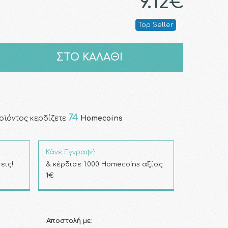
9.12€
Top Seller
ΣΤΟ ΚΑΛΑΘΙ
74
οϊόντος κερδίζετε
Homecoins
Κάνε Εγγραφή
εις!
& κέρδισε 1.000 Homecoins αξίας
1€
Αποστολή με: