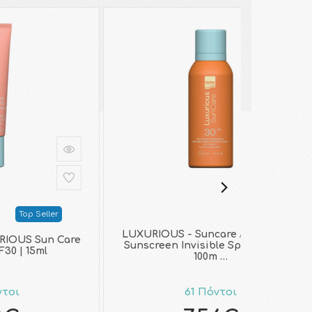
Top Seller
LUXURIOUS - Suncare Antioxidant
RIOUS Sun Care
Sunscreen Invisible Spray SPF30 |
F30 | 15ml
100m …
ντοι
61 Πόντοι