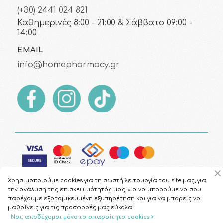
(+30) 2441 024 821
Καθημερινές 8:00 - 21:00 & Σάββατο 09:00 -
14:00
EMAIL
info@homepharmacy.gr
Χρησιμοποιούμε cookies για τη σωστή λειτουργία του site μας, για
την ανάλυση της επισκεψιμότητάς μας, για να μπορούμε να σου
παρέχουμε εξατομικευμένη εξυπηρέτηση και για να μπορείς να
μαθαίνεις για τις προσφορές μας εύκολα!
Copyright © 2026
HomePharmacy.gr
Ναι, αποδέχομαι μόνο τα απαραίτητα cookies >