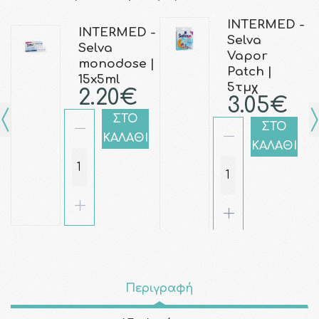
INTERMED -
INTERMED -
Selva
Selva
Vapor
monodose |
Patch |
15x5ml
5τμχ
2.20€
3.05€
ΣΤΟ
ΣΤΟ
ΚΑΛΑΘΙ
ΚΑΛΑΘΙ
Περιγραφή