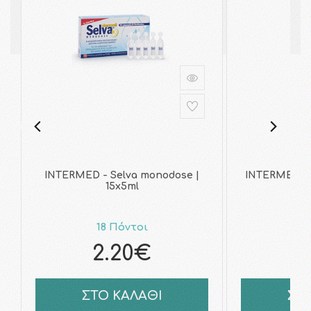
INTERMED - Selva monodose |
INTERMED - S
15x5ml
18 Πόντοι
2
2.20€
3
ΣΤΟ ΚΑΛΑΘΙ
ΣΤ