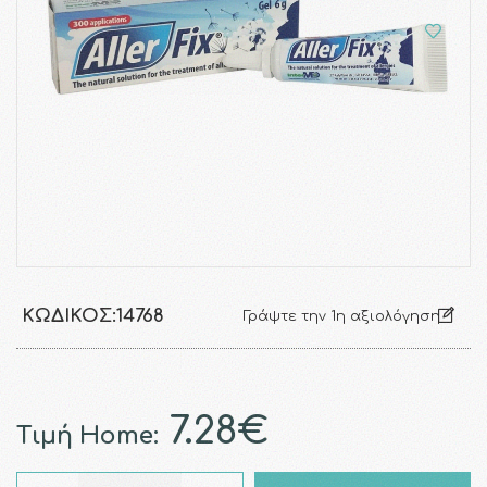
ΚΩΔΙΚΌΣ:
14768
Γράψτε την 1η αξιολόγηση
7.28€
Τιμή Home: