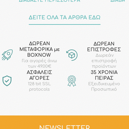
ΔΙΑΒΑΣΤΕ ΠΕΡΙΣΣΟΤΕΡΑ
ΔΙΑΒΑΣ
ΔΕΙΤΕ ΟΛΑ ΤΑ ΑΡΘΡΑ ΕΔΩ
ΔΩΡΕΑΝ
ΔΩΡΕΑΝ
ΜΕΤΑΦΟΡΙΚΑ με
ΕΠΙΣΤΡΟΦΕΣ
ΒΟΧΝΟW
Δωρεάν
επιστροφή
Για αγορές άνω
προϊόντων
των 49.00€
AΣΦΑΛΕΙΣ
35 ΧΡΟΝΙΑ
ΑΓΟΡΕΣ
ΠΕΙΡΑΣ
128 bit SSL
Εξειδικευμένο
protocols
Προσωπικό
NEWSLETTER