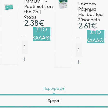
IMMUVIT -
Laxaney
Peptimetil on
Ρόφημα
the Go |
Herbal Tea
9tabs
20sachets
2.38€
2.61€
ΣΤΟ
ΣΤΟ
ΚΑΛΑΘΙ
ΚΑΛΑΘΙ
Περιγραφή
Χρήση