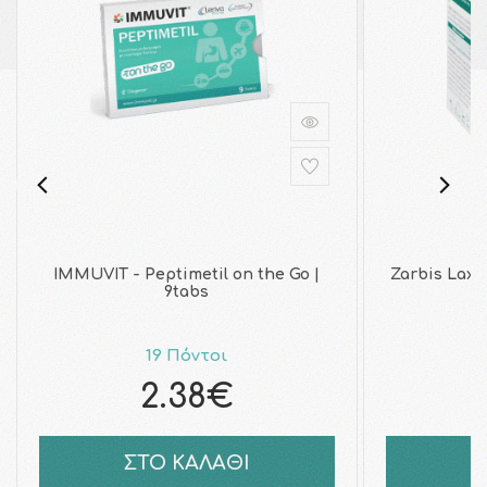
IMMUVIT - Peptimetil on the Go |
Zarbis Lax
9tabs
19 Πόντοι
2.38€
ΣΤΟ ΚΑΛΑΘΙ
Σ