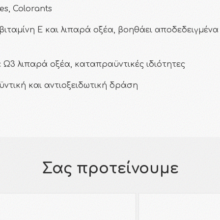
es, Colorants
 βιταμίνη Ε και λιπαρά οξέα, βοηθάει αποδεδειγμέν
ε Ω3 λιπαρά οξέα, καταπραϋντικές ιδιότητες
ϋντική και αντιοξειδωτική δράση
Σας προτείνουμε