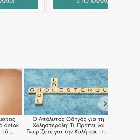
ΑΛΑΘΙ
ΣΤΟ ΚΑΛΑΘΙ
ματος
Ο Απόλυτος Οδηγός για τη
κό detox
Χοληστερόλη: Τι Πρέπει να
 τό …
Γνωρίζετε για την Καλή και τη …