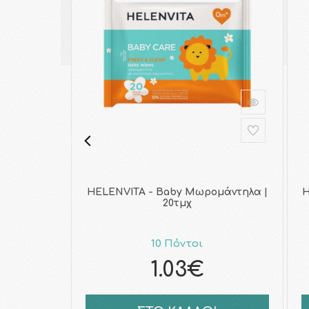
HELENVITA - Baby Μωρομάντηλα |
H
20τμχ
10 Πόντοι
1.03€