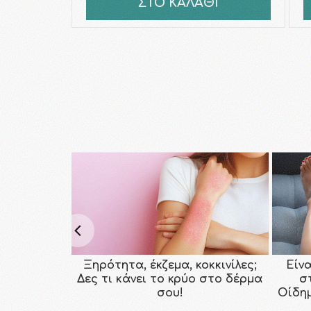
ΣΤΟ ΚΑΛΑΘΙ
Ξηρότητα, έκζεμα, κοκκινίλες;
Είν
Δες τι κάνει το κρύο στο δέρμα
σ
σου!
Οίδη