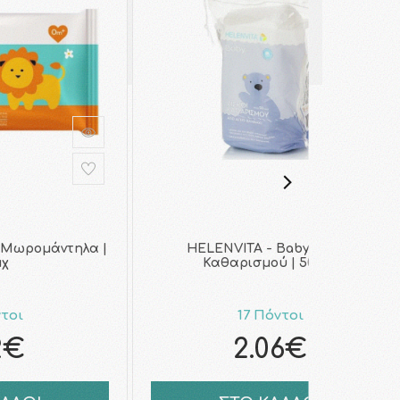
 Μωρομάντηλα |
HELENVITA - Baby Δίσκοι
μχ
Καθαρισμού | 50τμχ
ντοι
17 Πόντοι
2€
2.06€