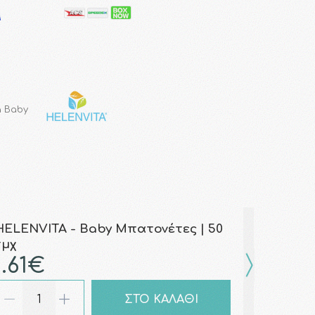
a Baby
HELENVITA - Baby Μπατονέτες | 50
τμχ
1.61€
ΣΤΟ ΚΑΛΑΘΙ