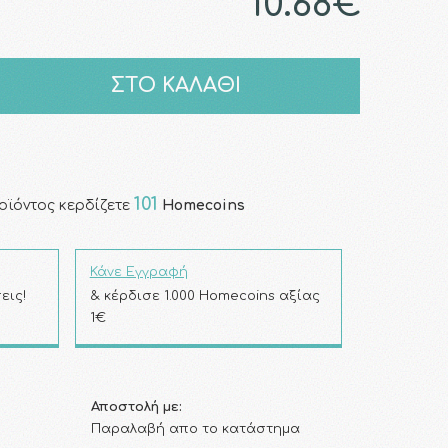
10.68€
ΣΤΟ ΚΑΛΑΘΙ
101
οϊόντος κερδίζετε
Homecoins
Κάνε Εγγραφή
εις!
& κέρδισε 1.000 Homecoins αξίας
1€
Αποστολή με:
Παραλαβή απο το κατάστημα