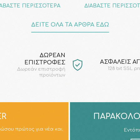
ΙΑΒΑΣΤΕ ΠΕΡΙΣΣΟΤΕΡΑ
ΔΙΑΒΑΣΤΕ ΠΕΡΙΣΣΟ
ΔΕΙΤΕ ΟΛΑ ΤΑ ΑΡΘΡΑ ΕΔΩ
ΔΩΡΕΑΝ
AΣΦΑΛΕΙΣ Α
ΕΠΙΣΤΡΟΦΕΣ
128 bit SSL p
Δωρεάν επιστροφή
προϊόντων
ER
ΠΑΡΑΚΟΛΟ
ρώσου πρώτος για νέα και
Εντόπι