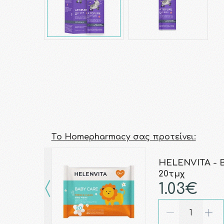
Τo Homepharmacy σας προτείνει:
HELENVITA - 
20τμχ
1.03€