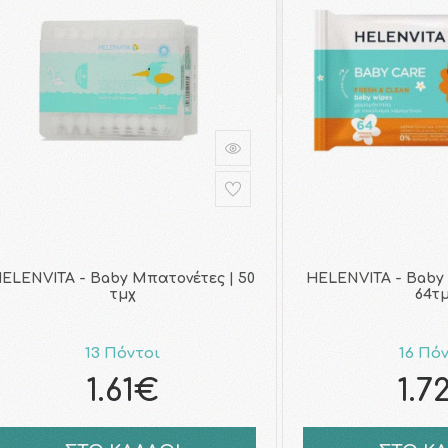
ELENVITA - Baby Μπατονέτες | 50
HELENVITA - Baby
τμχ
64τ
13 Πόντοι
16 Πό
1.61€
1.7