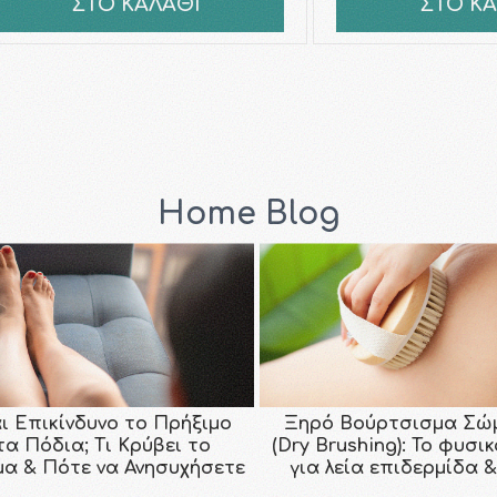
ΣΤΟ ΚΑΛΑΘΙ
ΣΤΟ Κ
Home Blog
αι Επικίνδυνο το Πρήξιμο
Ξηρό Βούρτσισμα Σώ
τα Πόδια; Τι Κρύβει το
(Dry Brushing): Το φυσι
μα & Πότε να Ανησυχήσετε
για λεία επιδερμίδα &