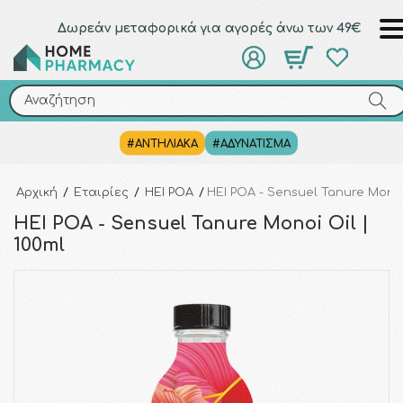
Δωρεάν μεταφορικά για αγορές άνω των 49€
Αναζήτηση
Αναζήτηση
#ΑΝΤΗΛΙΑΚΑ
#ΑΔΥΝΑΤΙΣΜΑ
Αρχική
/
Εταιρίες
/
HEI POA
/
HEI POA - Sensuel Tanure Monoi 
HEI POA - Sensuel Tanure Monoi Oil |
100ml