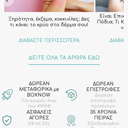
Είναι Επικ
Ξηρότητα, έκζεμα, κοκκινίλες; Δες
Πόδια; Τι Κ
τι κάνει το κρύο στο δέρμα σου!
να
ΔΙΑΒΑΣΤΕ ΠΕΡΙΣΣΟΤΕΡΑ
ΔΙΑΒΑΣ
ΔΕΙΤΕ ΟΛΑ ΤΑ ΑΡΘΡΑ ΕΔΩ
ΔΩΡΕΑΝ
ΔΩΡΕΑΝ
ΜΕΤΑΦΟΡΙΚΑ με
ΕΠΙΣΤΡΟΦΕΣ
ΒΟΧΝΟW
Δωρεάν
επιστροφή
Για αγορές άνω
προϊόντων
των 49.00€
AΣΦΑΛΕΙΣ
35 ΧΡΟΝΙΑ
ΑΓΟΡΕΣ
ΠΕΙΡΑΣ
128 bit SSL
Εξειδικευμένο