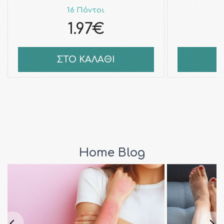
16 Πόντοι
1.97€
ΣΤΟ ΚΑΛΑΘΙ
Σ
Home Blog