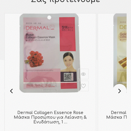
Dermal Collagen Essence Rose
Dermal C
Μάσκα Προσώπου για Λείανση &
Μάσκα Προ
Ενυδάτωση, 1 …