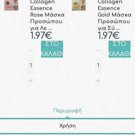
Collagen
Collagen
Essence
Essence
Rose Μάσκα
Gold Μάσκα
Προσώπου
Προσώπου
για Λε …
για Σύ …
1.97€
1.97€
ΣΤΟ
ΣΤΟ
ΚΑΛΑΘΙ
ΚΑΛΑΘΙ
Περιγραφή
Χρήση