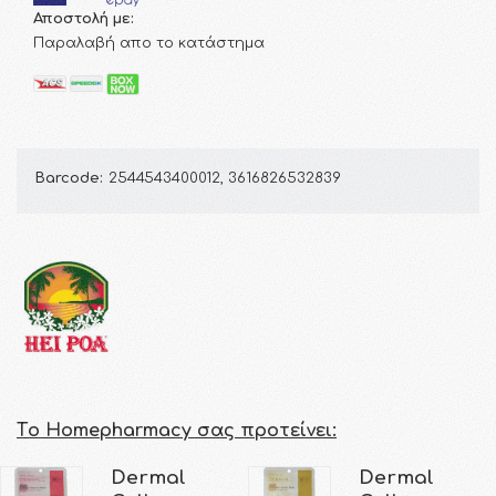
Αποστολή με:
Παραλαβή απο το κατάστημα
Barcode:
2544543400012, 3616826532839
Τo Homepharmacy σας προτείνει:
Dermal
Dermal