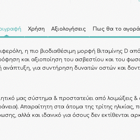
ριγραφή
Χρήση
Αξιολογήσεις
Πως θα το αγορ
λσιφερόλη, η πιο βιοδιαθέσιμη μορφή Βιταμίνης D απ
ορρόφηση και αξιοποίηση του ασβεστίου και του φω
ή ανάπτυξη, για συντήρηση δυνατών οστών και δοντ
τικό μας σύστημα & προστατεύει από λοιμώξεις & φ
φάνεια). Απαραίτητη στα άτομα της τρίτης ηλικίας, π
ης, αλλά και ιδανικό για όσους δεν εκτίθενται αρ