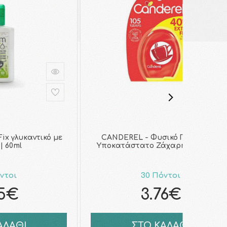
ix γλυκαντικό με
CANDEREL - Φυσικό Γλυκαντικό
| 60ml
Υποκατάστατο Ζάχαρης | 105tabs
ντοι
30 Πόντοι
05€
3.76€
ΑΛΑΘΙ
ΣΤΟ ΚΑΛΑΘΙ