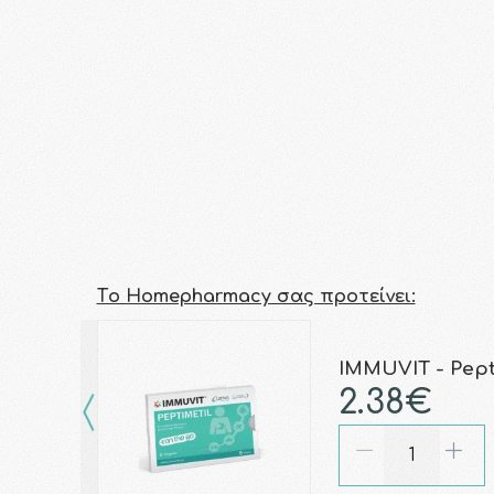
Τo Homepharmacy σας προτείνει:
IMMUVIT - Pepti
2.38€