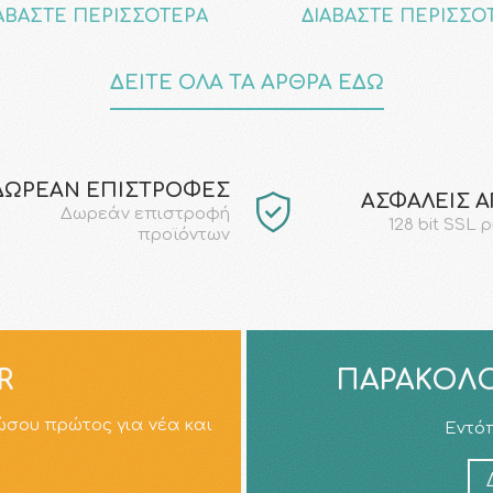
ΑΒΑΣΤΕ ΠΕΡΙΣΣΟΤΕΡΑ
ΔΙΑΒΑΣΤΕ ΠΕΡΙΣΣΟ
ΔΕΙΤΕ ΟΛΑ ΤΑ ΑΡΘΡΑ ΕΔΩ
ΔΩΡΕΑΝ ΕΠΙΣΤΡΟΦΕΣ
AΣΦΑΛΕΙΣ 
Δωρεάν επιστροφή
128 bit SSL 
προϊόντων
R
ΠΑΡΑΚΟΛΟ
ώσου πρώτος για νέα και
Εντόπ