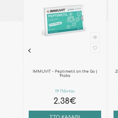
IMMUVIT - Peptimetil on the Go |
Z
9tabs
19 Πόντοι
2.38€
ΣΤΟ ΚΑΛΑΘΙ