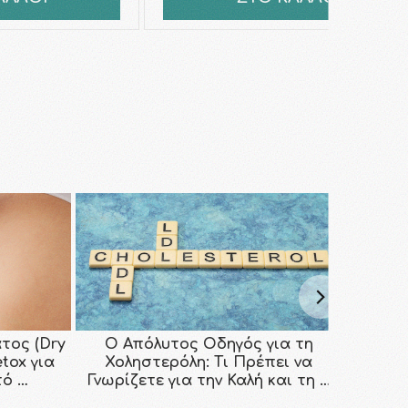
τος (Dry
Ο Απόλυτος Οδηγός για τη
etox για
Χοληστερόλη: Τι Πρέπει να
τό …
Γνωρίζετε για την Καλή και τη …