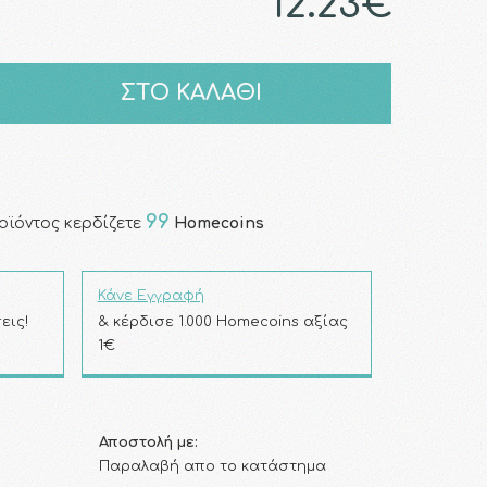
12.23€
ΣΤΟ ΚΑΛΑΘΙ
99
οϊόντος κερδίζετε
Homecoins
Κάνε Εγγραφή
εις!
& κέρδισε 1.000 Homecoins αξίας
1€
Αποστολή με:
Παραλαβή απο το κατάστημα