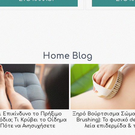
Home Blog
ι Επικίνδυνο το Πρήξιμο
Ξηρό Βούρτσισμα Σώμα
όδια; Τι Κρύβει το Οίδημα
Brushing): Το φυσικό d
 Πότε να Ανησυχήσετε
λεία επιδερμίδα & 