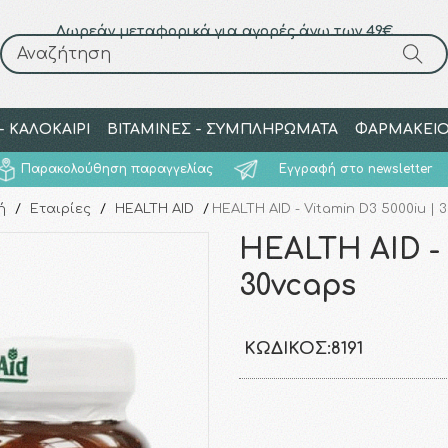
Δωρεάν μεταφορικά για αγορές άνω των 49€
Αναζήτηση
Αναζήτηση
 ΚΑΛΟΚΑΙΡΙ
ΒΙΤΑΜΙΝΕΣ - ΣΥΜΠΛΗΡΩΜΑΤΑ
ΦΑΡΜΑΚΕΙ
Παρακολούθηση παραγγελίας
Εγγραφή στο newsletter
ή
/
Εταιρίες
/
HEALTH AID
/
HEALTH AID - Vitamin D3 5000iu | 
HEALTH AID - 
30vcaps
ΚΩΔΙΚΌΣ:
8191