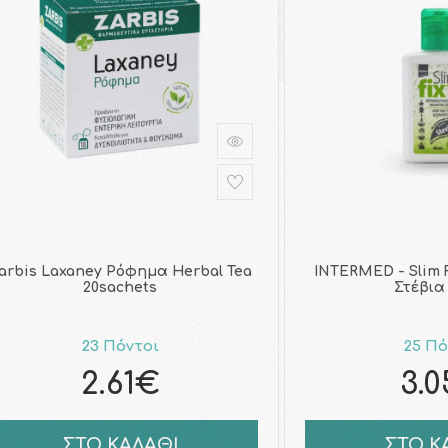
arbis Laxaney Ρόφημα Herbal Tea
INTERMED - Slim F
20sachets
Στέβια 
23 Πόντοι
25 Πό
2.61€
3.
ΣΤΟ ΚΑΛΑΘΙ
ΣΤΟ Κ