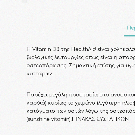
Πε
Η Vitamin D3 της HealthAid είναι χοληκα
βιολογικές λειτουργίες όπως είναι η απ
οστεοπόρωσης. Σημαντική επίσης για υγι
κυττάρων.
Παρέχει μεγάλη προστασία στο ανοσοποιη
καρδιά) κυρίως το χειμώνα (λιγότερη ηλιο
κατάγματα των οστών λόγω της οστεοπόρωσ
(sunshine vitamin).ΠΙΝΑΚΑΣ ΣΥΣΤΑΤΙΚΩΝ