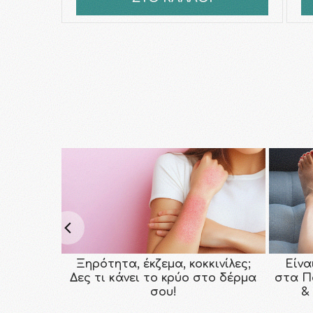
Ξηρότητα, έκζεμα, κοκκινίλες;
Είνα
Δες τι κάνει το κρύο στο δέρμα
στα Π
σου!
&