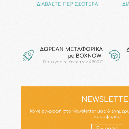
ΔΙΑΒΑΣΤΕ ΠΕΡΙΣΣΟΤΕΡΑ
ΔΙ
ΔΩΡΕΑΝ ΜΕΤΑΦΟΡΙΚΑ
με ΒΟΧΝΟW
Για αγορές άνω των 49.00€
NEWSLETTE
Κάνε εγγραφή στο Newsletter μας & ενημερ
προσφορές!
Εγγραφή