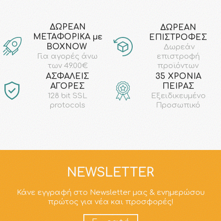
ΔΩΡΕΑΝ
ΔΩΡΕΑΝ
ΜΕΤΑΦΟΡΙΚΑ με
ΕΠΙΣΤΡΟΦΕΣ
ΒΟΧΝΟW
Δωρεάν
επιστροφή
Για αγορές άνω
προϊόντων
των 49.00€
AΣΦΑΛΕΙΣ
35 ΧΡΟΝΙΑ
ΑΓΟΡΕΣ
ΠΕΙΡΑΣ
128 bit SSL
Εξειδικευμένο
protocols
Προσωπικό
NEWSLETTER
Κάνε εγγραφή στο Newsletter μας & ενημερώσου
πρώτος για νέα και προσφορές!