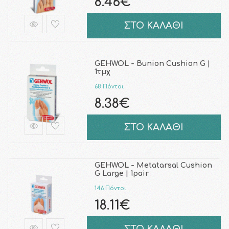
8.46€
ΣΤΟ ΚΑΛΑΘΙ
GEHWOL - Bunion Cushion G |
1τμχ
68 Πόντοι
8.38€
ΣΤΟ ΚΑΛΑΘΙ
GEHWOL - Metatarsal Cushion
G Large | 1pair
146 Πόντοι
18.11€