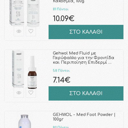
Κακοσμία, 100g
81 Πόντοι
10.09€
ΣΤΟ ΚΑΛΑΘΙ
Gehwol Med Fluid με
Γαρύφαλλο για την Φροντίδα
και Περιποίηση Επιδερμί …
58 Πόντοι
7.14€
ΣΤΟ ΚΑΛΑΘΙ
GEHWOL - Med Foot Powder |
100gr
80 Πόντοι