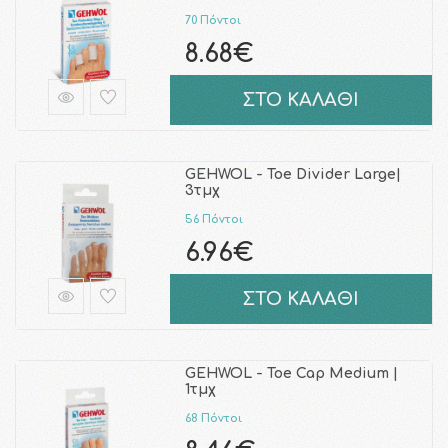
70 Πόντοι
8.68€
ΣΤΟ ΚΑΛΑΘΙ
GEHWOL - Toe Divider Large|
3τμχ
56 Πόντοι
6.96€
ΣΤΟ ΚΑΛΑΘΙ
GEHWOL - Toe Cap Medium |
1τμχ
68 Πόντοι