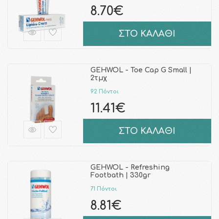
8.70€
ΣΤΟ ΚΑΛΑΘΙ
GEHWOL - Toe Cap G Small |
2τμχ
92 Πόντοι
11.41€
ΣΤΟ ΚΑΛΑΘΙ
GEHWOL - Refreshing
Footbath | 330gr
71 Πόντοι
8.81€