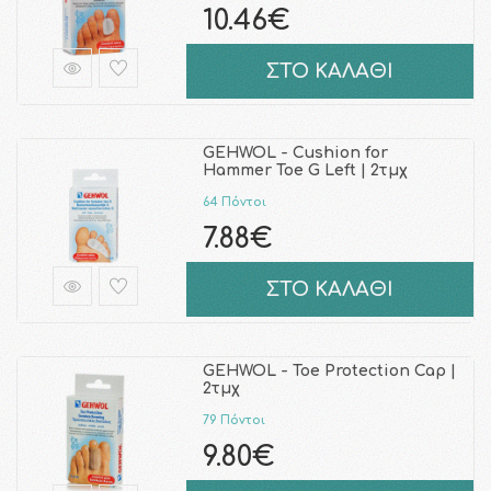
10.46€
ΣΤΟ ΚΑΛΑΘΙ
GEHWOL - Cushion for
Hammer Toe G Left | 2τμχ
64 Πόντοι
7.88€
ΣΤΟ ΚΑΛΑΘΙ
GEHWOL - Toe Protection Cap |
2τμχ
79 Πόντοι
9.80€