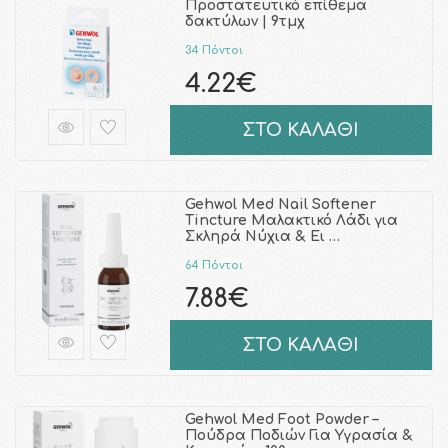
Προστατευτικό επίθεμα
δακτύλων | 9τμχ
34 Πόντοι
4.22€
ΣΤΟ ΚΑΛΑΘΙ
Gehwol Med Nail Softener
Tincture Μαλακτικό Λάδι για
Σκληρά Νύχια & Ει …
64 Πόντοι
7.88€
ΣΤΟ ΚΑΛΑΘΙ
Gehwol Med Foot Powder –
Πούδρα Ποδιών Για Υγρασία &