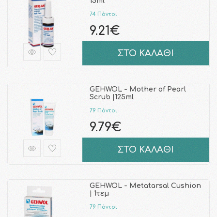
15ml
74 Πόντοι
9.21€
ΣΤΟ ΚΑΛΑΘΙ
GEHWOL - Mother of Pearl
Scrub |125ml
79 Πόντοι
9.79€
ΣΤΟ ΚΑΛΑΘΙ
GEHWOL - Metatarsal Cushion
| 1τεμ
79 Πόντοι