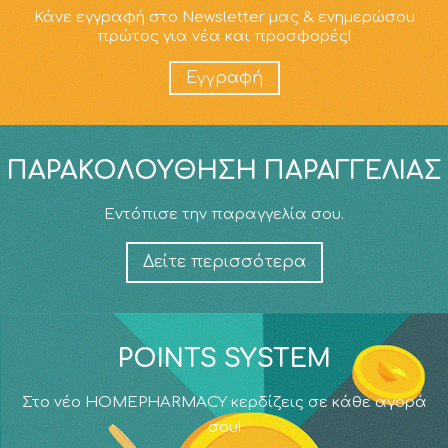
Κάνε εγγραφή στο Newsletter μας & ενημερώσου
πρώτος για νέα και προσφορές!
Εγγραφή
ΠΑΡΑΚΟΛΟΎΘΗΣΗ ΠΑΡΑΓΓΕΛΊΑΣ
Εντόπισε την παραγγελία σου.
Δείτε περισσότερα
POINTS SYSTEM
Στο νέο HOMEPHARMACY κερδίζεις σε κάθε αγορά
σου!