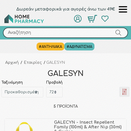
Δωρεάν μεταφορικά για αγορές άνω των 49€
Αναζήτηση
Αναζήτηση
#ΑΝΤΗΛΙΑΚΑ
#ΑΔΥΝΑΤΙΣΜΑ
Αρχική
/
Εταιρίες
/
GALESYN
GALESYN
Ταξινόμηση
Προβολή
5
ΠΡΟΪΌΝΤΑ
GALECYN - Insect Repellent
Family (100ml) & After Nip (30ml)