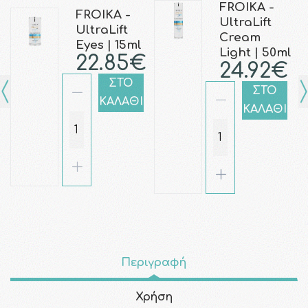
FROIKA -
FROIKA -
UltraLift
UltraLift
Cream
Eyes | 15ml
Light | 50ml
22.85€
24.92€
ΣΤΟ
ΣΤΟ
ΚΑΛΑΘΙ
ΚΑΛΑΘΙ
Περιγραφή
Χρήση