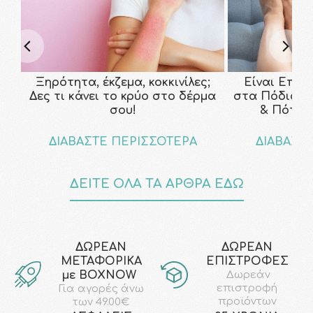
Ξηρότητα, έκζεμα, κοκκινίλες;
Είναι Επικ
Δες τι κάνει το κρύο στο δέρμα
στα Πόδια; Τ
σου!
& Πότε ν
ΔΙΑΒΑΣΤΕ ΠΕΡΙΣΣΟΤΕΡΑ
ΔΙΑΒΑΣΤ
ΔΕΙΤΕ ΟΛΑ ΤΑ ΑΡΘΡΑ ΕΔΩ
ΔΩΡΕΑΝ
ΔΩΡΕΑΝ
ΜΕΤΑΦΟΡΙΚΑ
ΕΠΙΣΤΡΟΦΕΣ
με ΒΟΧΝΟW
Δωρεάν
επιστροφή
Για αγορές άνω
προϊόντων
των 49.00€