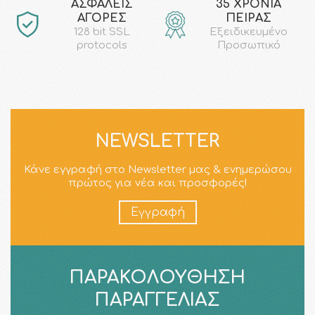
AΣΦΑΛΕΙΣ
35 ΧΡΟΝΙΑ
ΑΓΟΡΕΣ
ΠΕΙΡΑΣ
128 bit SSL
Εξειδικευμένο
protocols
Προσωπικό
NEWSLETTER
Κάνε εγγραφή στο Newsletter μας & ενημερώσου
πρώτος για νέα και προσφορές!
Εγγραφή
ΠΑΡΑΚΟΛΟΎΘΗΣΗ
ΠΑΡΑΓΓΕΛΊΑΣ