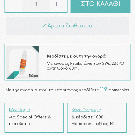
ΣΤΟ ΚΑΛΑΘΙ
Άμεσα διαθέσιμο
Κερδίστε με αυτή την αγορά:
Με αγορές Froika άνω των 29€, ΔΩΡΟ
αντηλιακό 80ml
119
Με την αγορά αυτού του προϊόντος κερδίζετε
Homecoins
Κάνε login
Κάνε Εγγραφή
για Special Offers &
& κέρδισε 1.000
εκπτώσεις!
Homecoins αξίας 1€