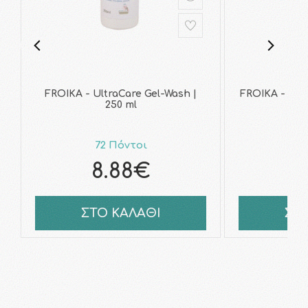
FROIKA - UltraCare Gel-Wash |
FROIKA - Ult
250 ml
72 Πόντοι
7
8.88€
9
ΣΤΟ ΚΑΛΑΘΙ
ΣΤ