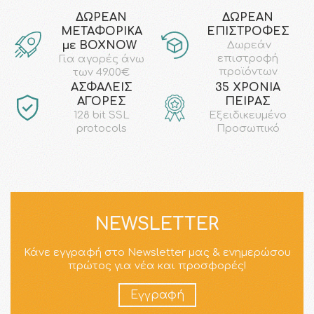
ΔΩΡΕΑΝ
ΔΩΡΕΑΝ
ΜΕΤΑΦΟΡΙΚΑ
ΕΠΙΣΤΡΟΦΕΣ
με ΒΟΧΝΟW
Δωρεάν
επιστροφή
Για αγορές άνω
προϊόντων
των 49.00€
AΣΦΑΛΕΙΣ
35 ΧΡΟΝΙΑ
ΑΓΟΡΕΣ
ΠΕΙΡΑΣ
128 bit SSL
Εξειδικευμένο
protocols
Προσωπικό
NEWSLETTER
Κάνε εγγραφή στο Newsletter μας & ενημερώσου
πρώτος για νέα και προσφορές!
Εγγραφή