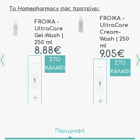
Τo Homepharmacy σας προτείνει:
FROIKA -
FROIKA -
UltraCare
UltraCare
Cream-
Gel-Wash |
Wash | 250
250 ml
ml
8.88€
9.05€
ΣΤΟ
ΣΤΟ
ΚΑΛΑΘΙ
ΚΑΛΑΘΙ
Περιγραφή