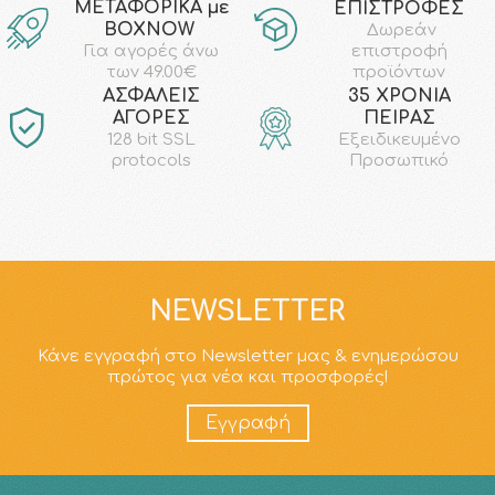
ΜΕΤΑΦΟΡΙΚΑ με
ΕΠΙΣΤΡΟΦΕΣ
ΒΟΧΝΟW
Δωρεάν
επιστροφή
Για αγορές άνω
προϊόντων
των 49.00€
AΣΦΑΛΕΙΣ
35 ΧΡΟΝΙΑ
ΑΓΟΡΕΣ
ΠΕΙΡΑΣ
128 bit SSL
Εξειδικευμένο
protocols
Προσωπικό
NEWSLETTER
Κάνε εγγραφή στο Newsletter μας & ενημερώσου
πρώτος για νέα και προσφορές!
Εγγραφή