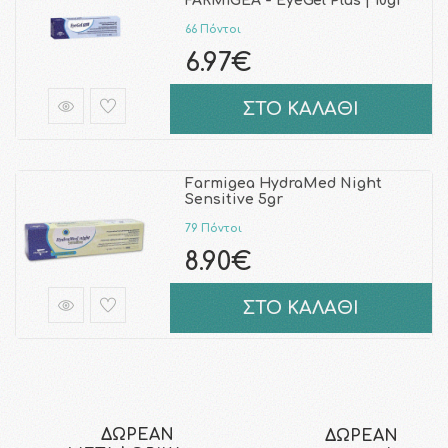
FARMIGEA - EyeGel Plus | 10gr
66 Πόντοι
6.97€
ΣΤΟ ΚΑΛΑΘΙ
Farmigea HydraMed Night
Sensitive 5gr
79 Πόντοι
8.90€
ΣΤΟ ΚΑΛΑΘΙ
ΔΩΡΕΑΝ
ΔΩΡΕΑΝ