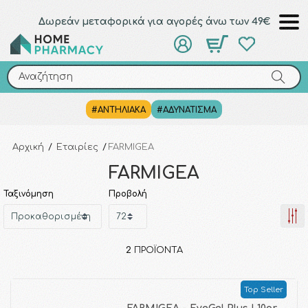
Δωρεάν μεταφορικά για αγορές άνω των 49€
Αναζήτηση
Αναζήτηση
#ΑΝΤΗΛΙΑΚΑ
#ΑΔΥΝΑΤΙΣΜΑ
Αρχική
/
Εταιρίες
/
FARMIGEA
FARMIGEA
Ταξινόμηση
Προβολή
2
ΠΡΟΪΌΝΤΑ
Top Seller