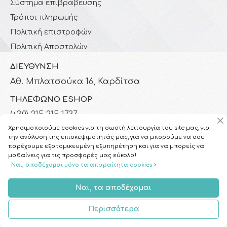
Σύστημα επιβράβευσης
Τρόποι πληρωμής
Πολιτική επιστροφών
Πολιτική Αποστολών
ΔΙΕΎΘΥΝΣΗ
Αθ. Μπλατσούκα 16, Καρδίτσα
ΤΗΛΈΦΩΝΟ ESHOP
(+30) 215 215 1737
(+30) 2441 151 935
Χρησιμοποιούμε cookies για τη σωστή λειτουργία του site μας, για
την ανάλυση της επισκεψιμότητάς μας, για να μπορούμε να σου
Καθημερινές 8:00 - 16:00
παρέχουμε εξατομικευμένη εξυπηρέτηση και για να μπορείς να
μαθαίνεις για τις προσφορές μας εύκολα!
ΤΗΛΈΦΩΝΟ ΦΥΣΙΚΟΎ ΚΑΤΑΣΤΉΜΑΤΟΣ
Ναι, αποδέχομαι μόνο τα απαραίτητα cookies >
(+30) 2441 024 821
Καθημερινές 8:00 - 21:00 & Σάββατο 09:00 - 14:00
Ναι, τα αποδέχομαι
EMAIL
Περισσότερα
info@homepharmacy.gr