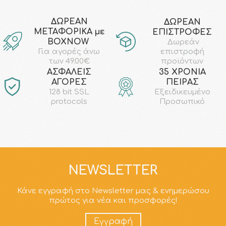
ΔΩΡΕΑΝ
ΔΩΡΕΑΝ
ΜΕΤΑΦΟΡΙΚΑ με
ΕΠΙΣΤΡΟΦΕΣ
ΒΟΧΝΟW
Δωρεάν
επιστροφή
Για αγορές άνω
προϊόντων
των 49.00€
AΣΦΑΛΕΙΣ
35 ΧΡΟΝΙΑ
ΑΓΟΡΕΣ
ΠΕΙΡΑΣ
128 bit SSL
Εξειδικευμένο
protocols
Προσωπικό
NEWSLETTER
Κάνε εγγραφή στο Newsletter μας & ενημερώσου
πρώτος για νέα και προσφορές!
Εγγραφή