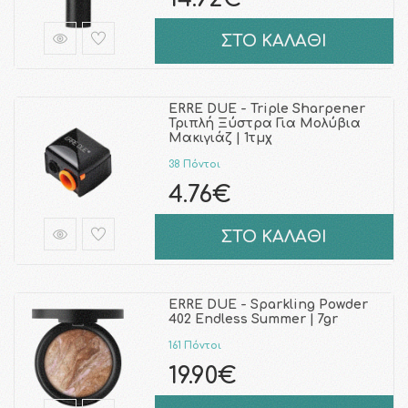
ΣΤΟ ΚΑΛΑΘΙ
ERRE DUE - Triple Sharpener
Τριπλή Ξύστρα Για Μολύβια
Μακιγιάζ | 1τμχ
38 Πόντοι
4.76€
ΣΤΟ ΚΑΛΑΘΙ
ERRE DUE - Sparkling Powder
402 Endless Summer | 7gr
161 Πόντοι
19.90€