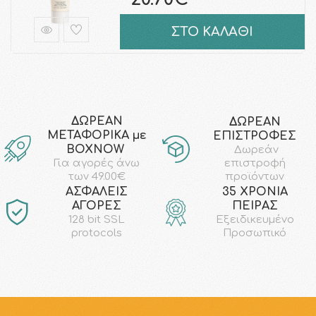
ΣΤΟ ΚΑΛΑΘΙ
ΔΩΡΕΑΝ
ΔΩΡΕΑΝ
ΜΕΤΑΦΟΡΙΚΑ με
ΕΠΙΣΤΡΟΦΕΣ
ΒΟΧΝΟW
Δωρεάν
επιστροφή
Για αγορές άνω
προϊόντων
των 49.00€
AΣΦΑΛΕΙΣ
35 ΧΡΟΝΙΑ
ΑΓΟΡΕΣ
ΠΕΙΡΑΣ
128 bit SSL
Εξειδικευμένο
protocols
Προσωπικό