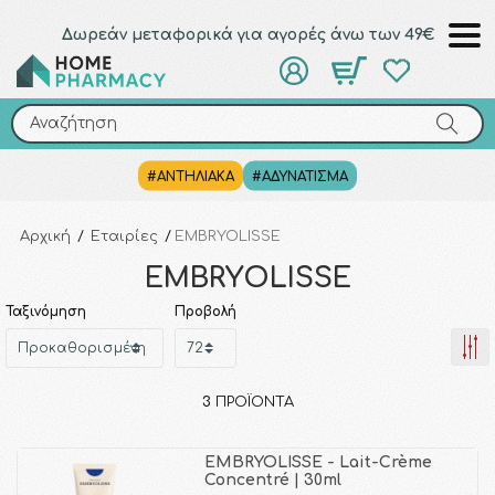
Δωρεάν μεταφορικά για αγορές άνω των 49€
Αναζήτηση
Αναζήτηση
#ΑΝΤΗΛΙΑΚΑ
#ΑΔΥΝΑΤΙΣΜΑ
Αρχική
/
Εταιρίες
/
EMBRYOLISSE
EMBRYOLISSE
Ταξινόμηση
Προβολή
3
ΠΡΟΪΌΝΤΑ
EMBRYOLISSE - Lait-Crème
Concentré | 30ml