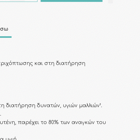
άσω
τριχόπτωσης και στη διατήρηση
 διατήρηση δυνατών, υγιών μαλλιών¹.
.
ουτένη, παρέχει το 80% των αναγκών του
α υγιή