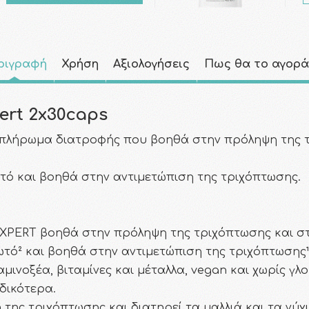
ριγραφή
Χρήση
Αξιολογήσεις
Πως θα το αγορ
ert 2x30caps
υμπλήρωμα διατροφής που βοηθά στην πρόληψη της 
ωτό και βοηθά στην αντιμετώπιση της τριχόπτωσης.
ERT βοηθά στην πρόληψη της τριχόπτωσης και στη
ωτό² και βοηθά στην αντιμετώπιση της τριχόπτωσης¹
μινοξέα, βιταμίνες και μέταλλα, vegan και χωρίς γλ
ιδικότερα.
της τριχόπτωσης και διατηρεί τα μαλλιά και τα νύχι