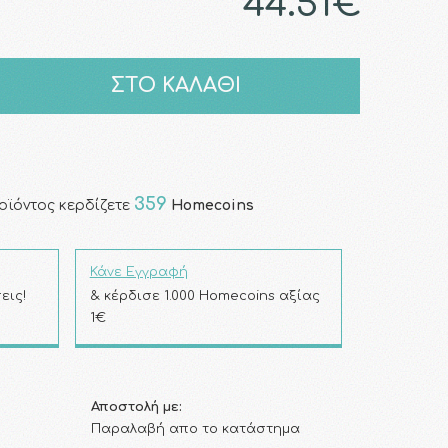
44.51€
ΣΤΟ ΚΑΛΑΘΙ
359
οϊόντος κερδίζετε
Homecoins
Κάνε Εγγραφή
εις!
& κέρδισε 1.000 Homecoins αξίας
1€
Αποστολή με:
Παραλαβή απο το κατάστημα