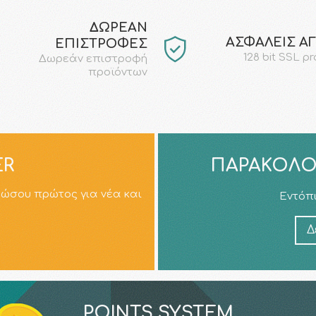
ΔΩΡΕΑΝ
AΣΦΑΛΕΙΣ Α
ΕΠΙΣΤΡΟΦΕΣ
128 bit SSL p
Δωρεάν επιστροφή
προϊόντων
ER
ΠΑΡΑΚΟΛΟ
ρώσου πρώτος για νέα και
Εντόπι
Δ
POINTS SYSTEM