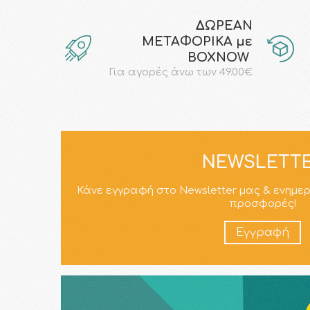
ΔΩΡΕΑΝ
ΜΕΤΑΦΟΡΙΚΑ με
ΒΟΧΝΟW
Για αγορές άνω των 49.00€
NEWSLETT
Κάνε εγγραφή στο Newsletter μας & ενημε
προσφορές!
Εγγραφή