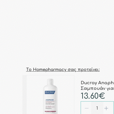
Τo Homepharmacy σας προτείνει:
Ducray Anap
Σαμπουάν για
13.60€