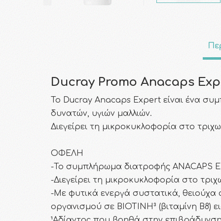
Πε
Ducray Promo Anacaps Exp
Το Ducray Anacaps Expert είναι ένα σ
δυνατών, υγιών μαλλιών.
Διεγείρει τη μικροκυκλοφορία στο τριχ
ΟΦΕΛΗ
-Το συμπλήρωμα διατροφής ANACAPS EXP
-Διεγείρει τη μικροκυκλοφορία στο τριχ
-Με φυτικά ενεργά συστατικά, θειούχα α
οργανισμού σε ΒΙΟΤΙΝΗ³ (βιταμίνη Β8) ε
¹Αδίαντος που βοηθά στην επιβράδυνση 