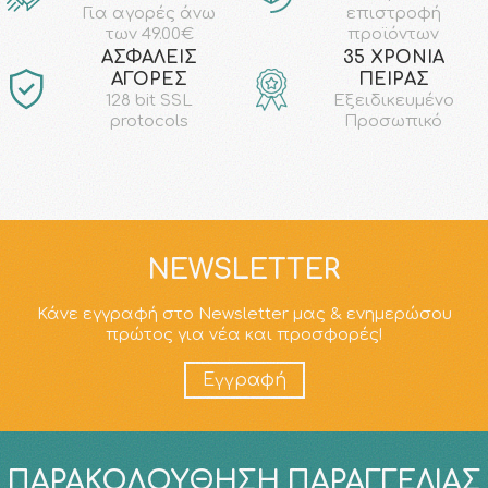
επιστροφή
Για αγορές άνω
προϊόντων
των 49.00€
AΣΦΑΛΕΙΣ
35 ΧΡΟΝΙΑ
ΑΓΟΡΕΣ
ΠΕΙΡΑΣ
128 bit SSL
Εξειδικευμένο
protocols
Προσωπικό
NEWSLETTER
Κάνε εγγραφή στο Newsletter μας & ενημερώσου
πρώτος για νέα και προσφορές!
Εγγραφή
ΠΑΡΑΚΟΛΟΎΘΗΣΗ ΠΑΡΑΓΓΕΛΊΑΣ