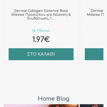
Dermal Collagen Essence Rose
Dermal C
Μάσκα Προσώπου για Λείανση &
Μάσκα Προ
Ενυδάτωση, 1 …
16 Πόντοι
1.97€
ΣΤΟ ΚΑΛΑΘΙ
Σ
Home Blog