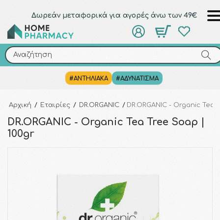
Δωρεάν μεταφορικά για αγορές άνω των 49€
Αναζήτηση
Αναζήτηση
#ΑΝΤΗΛΙΑΚΑ
#ΑΔΥΝΑΤΙΣΜΑ
Αρχική
/
Εταιρίες
/
DR.ORGANIC
/
DR.ORGANIC - Organic Tea T
DR.ORGANIC - Organic Tea Tree Soap |
100gr