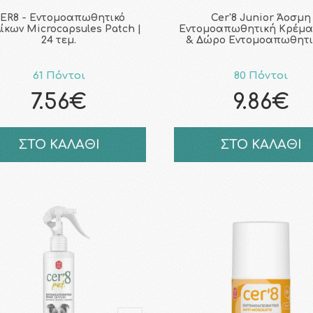
ER8 - Εντομοαπωθητικό
Cer'8 Junior Άοσμη
ίκων Microcapsules Patch |
Εντομοαπωθητική Κρέμα 
24 τεμ.
& Δώρο Εντομοαπωθητι
61 Πόντοι
80 Πόντοι
7.56€
9.86€
ΣΤΟ ΚΑΛΑΘΙ
ΣΤΟ ΚΑΛΑΘΙ