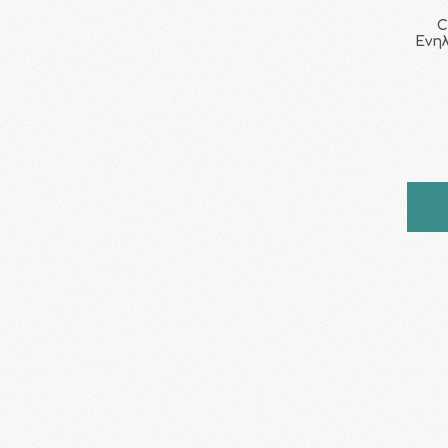
C
Ενηλ