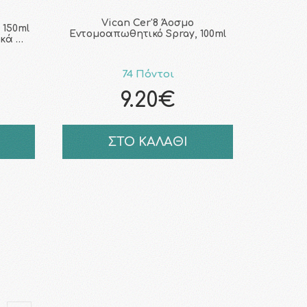
Vican Cer'8 Άοσμο
150ml
Εντομοαπωθητικό Spray, 100ml
κά …
74 Πόντοι
9.20€
ΣΤΟ ΚΑΛΑΘΙ