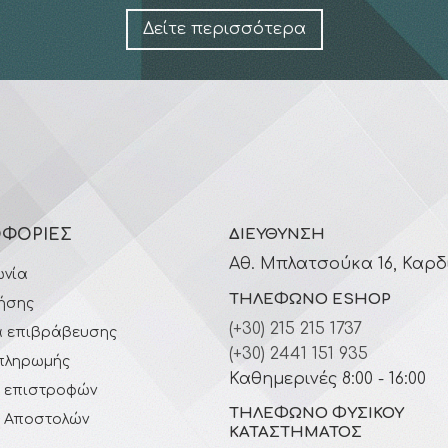
Δείτε περισσότερα
ΦΟΡΊΕΣ
ΔΙΕΎΘΥΝΣΗ
Αθ. Μπλατσούκα 16, Καρδ
ωνία
ΤΗΛΈΦΩΝΟ ESHOP
ήσης
(+30) 215 215 1737
 επιβράβευσης
(+30) 2441 151 935
πληρωμής
Καθημερινές 8:00 - 16:00
ή επιστροφών
ΤΗΛΈΦΩΝΟ ΦΥΣΙΚΟΎ
ή Αποστολών
ΚΑΤΑΣΤΉΜΑΤΟΣ