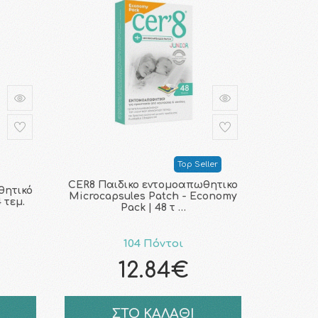
Top Seller
CER8 Παιδικο εντομοαπωθητικο
θητικό
Microcapsules Patch - Economy
 τεμ.
Pack | 48 τ …
104 Πόντοι
12.84€
ΣΤΟ ΚΑΛΑΘΙ