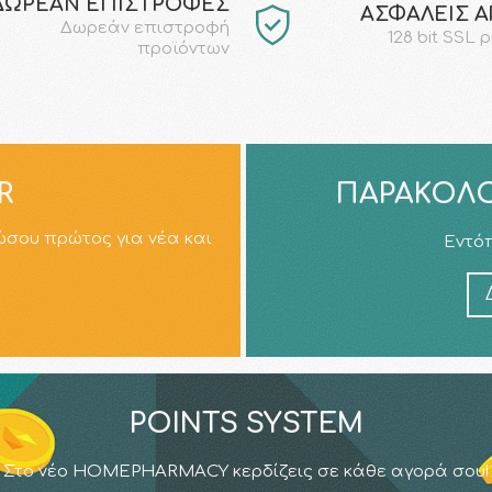
ΔΩΡΕΑΝ ΕΠΙΣΤΡΟΦΕΣ
AΣΦΑΛΕΙΣ 
Δωρεάν επιστροφή
128 bit SSL 
προϊόντων
R
ΠΑΡΑΚΟΛΟ
ώσου πρώτος για νέα και
Εντόπ
POINTS SYSTEM
Στο νέο HOMEPHARMACY κερδίζεις σε κάθε αγορά σου!