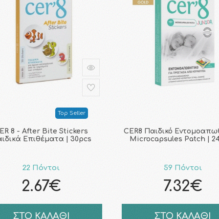
Top Seller
ER 8 - After Bite Stickers
CER8 Παιδικό Εντομοαπω
ιδικά Επιθέματα | 30pcs
Microcapsules Patch | 24
22 Πόντοι
59 Πόντοι
2.67€
7.32€
ΣΤΟ ΚΑΛΑΘΙ
ΣΤΟ ΚΑΛΑΘΙ