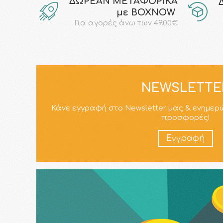
ΔΩΡΕΑΝ ΜΕΤΑΦΟΡΙΚΑ
με ΒΟΧΝΟW
Για αγορές άνω των 49.00€
NEWSLETTE
Κάνε εγγραφή στο Newsletter μας & ενημερ
προσφορές!
Εγγραφή