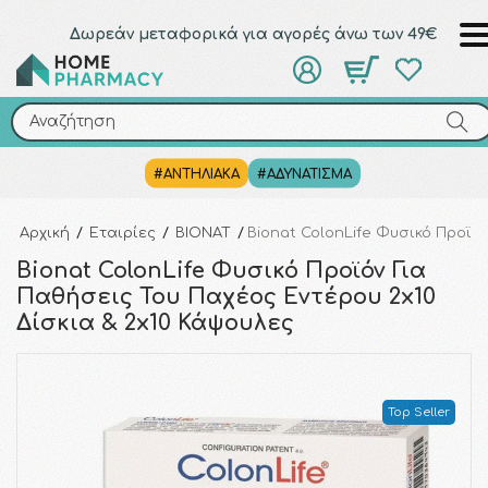
Δωρεάν μεταφορικά για αγορές άνω των 49€
Αναζήτηση
Αναζήτηση
#ΑΝΤΗΛΙΑΚΑ
#ΑΔΥΝΑΤΙΣΜΑ
Αρχική
/
Εταιρίες
/
BIONAT
/
Bionat ColonLife Φυσικό Προϊόν
Bionat ColonLife Φυσικό Προϊόν Για
Παθήσεις Του Παχέος Εντέρου 2x10
Δίσκια & 2x10 Κάψουλες
Top Seller