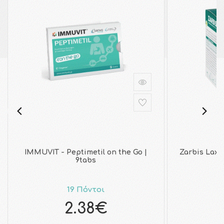
IMMUVIT - Peptimetil on the Go |
Zarbis Lax
9tabs
19 Πόντοι
2.38€