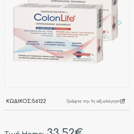
ΚΩΔΙΚΌΣ:
56122
Γράψτε την 1η αξιολόγηση
33.52€