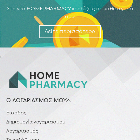
Στο νέο HOMEPHARMACY κερδίζεις σε κάθε αγορά
σου!
Δείτε περισσότερα
Ο ΛΟΓΑΡΙΑΣΜΌΣ ΜΟΥ
Είσοδος
Δημιουργία λογαριασμού
Λογαριασμός