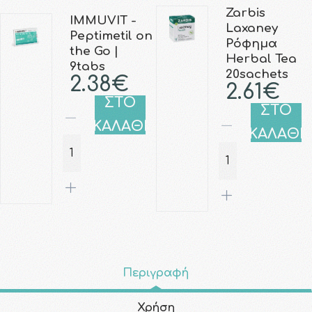
Zarbis
IMMUVIT -
Laxaney
Peptimetil on
Ρόφημα
the Go |
Herbal Tea
9tabs
20sachets
2.38€
2.61€
ΣΤΟ
ΣΤΟ
ΚΑΛΑΘΙ
ΚΑΛΑΘΙ
Περιγραφή
Χρήση