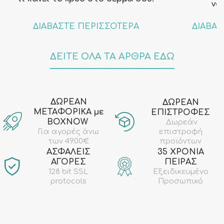
να
ΔΙΑΒΑΣΤΕ ΠΕΡΙΣΣΟΤΕΡΑ
ΔΙΑΒΑΣ
ΔΕΙΤΕ ΟΛΑ ΤΑ ΑΡΘΡΑ ΕΔΩ
ΔΩΡΕΑΝ
ΔΩΡΕΑΝ
ΜΕΤΑΦΟΡΙΚΑ με
ΕΠΙΣΤΡΟΦΕΣ
ΒΟΧΝΟW
Δωρεάν
επιστροφή
Για αγορές άνω
προϊόντων
των 49.00€
AΣΦΑΛΕΙΣ
35 ΧΡΟΝΙΑ
ΑΓΟΡΕΣ
ΠΕΙΡΑΣ
128 bit SSL
Εξειδικευμένο
protocols
Προσωπικό