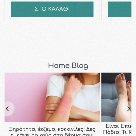
ΣΤΟ ΚΑΛΑΘΙ
Σ
Home Blog
Είναι Επικ
Ξηρότητα, έκζεμα, κοκκινίλες; Δες
Πόδια; Τι Κ
τι κάνει το κρύο στο δέρμα σου!