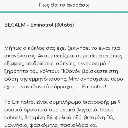
Πως θα το αγοράσω
BECALM - Eminotrol (30tabs)
Μήπως ο κύκλος σας έχει ξεκινήσει να είναι πια
ακανόνιστος; Αντιμετωπίζετε συμπτώματα όπως
εξάψεις, εφιδρώσεις, αϋπνίες, εκνευρισμό ή
ξηρότητα του κόλπου; Πιθανόν βρίσκεστε στη
φάση της εμμηνόπαυσης. Μην ανησυχείτε, τώρα
έχετε έναν ιδανικό σύμμαχο, το Eminotrol!
Tο Eminotrol είναι συμπλήρωμα διατροφής με 9
φυσικά δραστικά συστατικά (λυγαριά, black
cohosh, βιταμίνη Β6, φολικό οξύ, βιταμίνη D3,
μαγνήσιο, φασκόμηλο, πασιφλόρα και