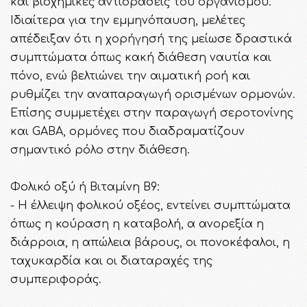
και βιοχημικές αντιδράσεις του οργανισμού.
Ιδιαίτερα για την εμμηνόπαυση, μελέτες
απέδειξαν ότι η χορήγησή της μείωσε δραστικά
συμπτώματα όπως κακή διάθεση ναυτία και
πόνο, ενώ βελτιώνει την αιματική ροή και
ρυθμίζει την αναπαραγωγή ορισμένων ορμονών.
Επίσης συμμετέχει στην παραγωγή σεροτονίνης
και GABA, ορμόνες που διαδραματίζουν
σημαντικό ρόλο στην διάθεση.
Φολικό οξύ ή Βιταμίνη Β9:
- Η έλλειψη φολικού οξέος, εντείνει συμπτώματα
όπως η κούραση η καταβολή, α ανορεξία η
διάρροια, η απώλεια βάρους, οι πονοκέφαλοι, η
ταχυκαρδία και οι διαταραχές της
συμπεριφοράς.