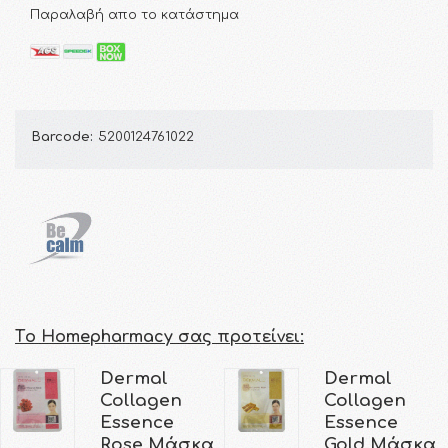
Παραλαβή απο το κατάστημα
Barcode:
5200124761022
Τo Homepharmacy σας προτείνει:
Dermal
Dermal
Collagen
Collagen
Essence
Essence
Rose Μάσκα
Gold Μάσκα