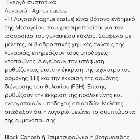
Ενεργά συστατικά
Λυγαριά - Agnus castus:
- Η Λυγαριά (agnus castus) είναι βότανο ενδημικό
της Μεσογείου, που χρησιμοποιείται για την
ισορροπία του γυναικείου κύκλου. Σύμφωνα με
μελέτες, οι βιοδραστικές χημικές ενώσεις της
λυγαριάς, επηρεάζουν τους υποδοχείς
ντοπαμίνης. Διεγείρουν την υπόφυση
ρυθμίζοντας έτσιτην έκκριση της ωχινοτροπου
ορμόνης (LH) και την έκκριση της ορμόνης
διέγερσης του θυλακίου (FSH). Επίσης
ρυθμίζουν την έκκριση της προλακτίνης και
ενεργοποιούν υποδοχείς οπιοειδών. Μελέτες
απέδειξαν ότι η λυγαριά μειώνει τα συμπτώματα
της εμμηνόπαυσης.
Black Cohosh ή Τσιμιτσιφούγκα ή βοτρυοειδής