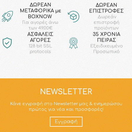
ΔΩΡΕΑΝ
ΔΩΡΕΑΝ
ΜΕΤΑΦΟΡΙΚΑ με
ΕΠΙΣΤΡΟΦΕΣ
ΒΟΧΝΟW
Δωρεάν
επιστροφή
Για αγορές άνω
προϊόντων
των 49.00€
AΣΦΑΛΕΙΣ
35 ΧΡΟΝΙΑ
ΑΓΟΡΕΣ
ΠΕΙΡΑΣ
128 bit SSL
Εξειδικευμένο
protocols
Προσωπικό
NEWSLETTER
Κάνε εγγραφή στο Newsletter μας & ενημερώσου
πρώτος για νέα και προσφορές!
Εγγραφή