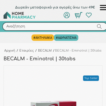
Δωρεάν μεταφορικά για αγορές άνω των 49€
Αναζήτηση
Αναζήτηση
#ΑΝΤΗΛΙΑΚΑ
#ΑΔΥΝΑΤΙΣΜΑ
Αρχική
/
Εταιρίες
/
BECALM
/
BECALM - Eminotrol | 30tabs
BECALM - Eminotrol | 30tabs
Top Seller