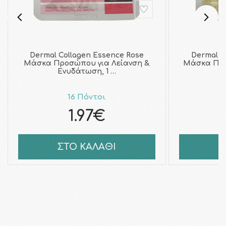
Dermal Collagen Essence Rose
Dermal C
Μάσκα Προσώπου για Λείανση &
Μάσκα Προ
Ενυδάτωση, 1 …
16 Πόντοι
1.97€
ΣΤΟ ΚΑΛΑΘΙ
Σ