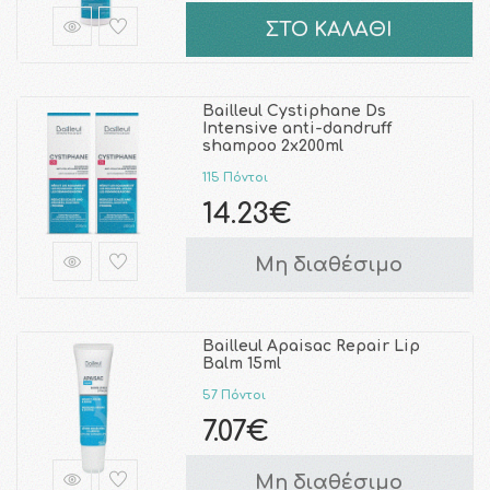
ΣΤΟ ΚΑΛΑΘΙ
Bailleul Cystiphane Ds
Intensive anti-dandruff
shampoo 2x200ml
115 Πόντοι
14.23€
Μη διαθέσιμο
Bailleul Apaisac Repair Lip
Balm 15ml
57 Πόντοι
7.07€
Μη διαθέσιμο