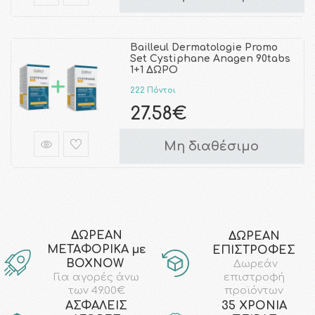
Bailleul Dermatologie Promo
Set Cystiphane Anagen 90tabs
1+1 ΔΩΡΟ
222 Πόντοι
27.58€
Μη διαθέσιμο
ΔΩΡΕΑΝ
ΔΩΡΕΑΝ
ΜΕΤΑΦΟΡΙΚΑ με
ΕΠΙΣΤΡΟΦΕΣ
ΒΟΧΝΟW
Δωρεάν
επιστροφή
Για αγορές άνω
προϊόντων
των 49.00€
AΣΦΑΛΕΙΣ
35 ΧΡΟΝΙΑ