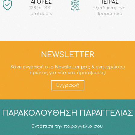
ΑΓΟΡΕΣ
ΠΕΙΡΑΣ
128 bit SSL
Εξειδικευμένο
protocols
Προσωπικό
NEWSLETTER
Κάνε εγγραφή στο Newsletter μας & ενημερώσου
πρώτος για νέα και προσφορές!
Εγγραφή
ΠΑΡΑΚΟΛΟΎΘΗΣΗ ΠΑΡΑΓΓΕΛΊΑΣ
Εντόπισε την παραγγελία σου.