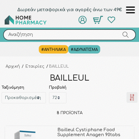
Δωρεάν μεταφορικά για αγορές άνω των 49€
Αναζήτηση
Αναζήτηση
#ΑΝΤΗΛΙΑΚΑ
#ΑΔΥΝΑΤΙΣΜΑ
Αρχική
/
Εταιρίες
/
BAILLEUL
BAILLEUL
Ταξινόμηση
Προβολή
8
ΠΡΟΪΌΝΤΑ
Bailleul Cystiphane Food
Supplement Anagen 90tabs