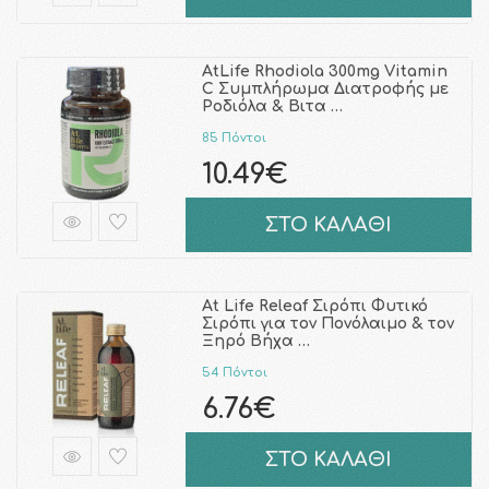
AtLife Rhodiola 300mg Vitamin
C Συμπλήρωμα Διατροφής με
Ροδιόλα & Βιτα …
85 Πόντοι
10.49€
ΣΤΟ ΚΑΛΑΘΙ
At Life Releaf Σιρόπι Φυτικό
Σιρόπι για τον Πονόλαιμο & τον
Ξηρό Βήχα …
54 Πόντοι
6.76€
ΣΤΟ ΚΑΛΑΘΙ