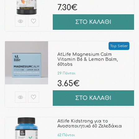
7.30€
ΣΤΟ ΚΑΛΑΘΙ
Top Seller
AtLife Magnesium Calm
Vitamin B6 & Lemοn Balm,
60tabs
29 Πόντοι
3.65€
ΣΤΟ ΚΑΛΑΘΙ
Atlife Kidstrong για το
Ανοσοποιητικό 60 Ζελεδάκια
62 Πόντοι