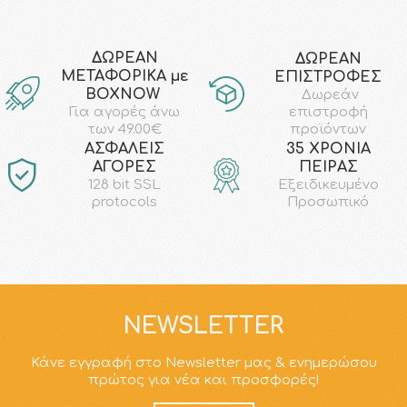
ΔΩΡΕΑΝ
ΔΩΡΕΑΝ
ΜΕΤΑΦΟΡΙΚΑ με
ΕΠΙΣΤΡΟΦΕΣ
ΒΟΧΝΟW
Δωρεάν
επιστροφή
Για αγορές άνω
προϊόντων
των 49.00€
AΣΦΑΛΕΙΣ
35 ΧΡΟΝΙΑ
ΑΓΟΡΕΣ
ΠΕΙΡΑΣ
128 bit SSL
Εξειδικευμένο
protocols
Προσωπικό
NEWSLETTER
Κάνε εγγραφή στο Newsletter μας & ενημερώσου
πρώτος για νέα και προσφορές!