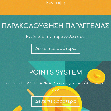
Εγγραφή
ΠΑΡΑΚΟΛΟΎΘΗΣΗ ΠΑΡΑΓΓΕΛΊΑΣ
Εντόπισε την παραγγελία σου.
Δείτε περισσότερα
POINTS SYSTEM
Στο νέο HOMEPHARMACY κερδίζεις σε κάθε αγορά
σου!
Δείτε περισσότερα