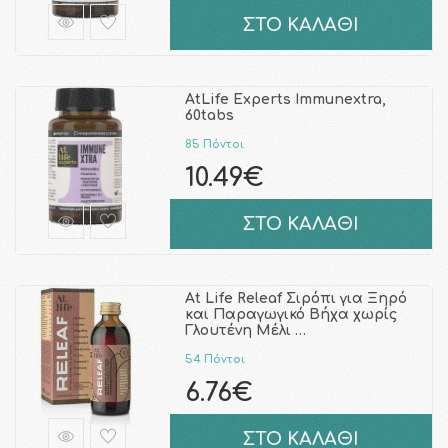
ΣΤΟ ΚΑΛΑΘΙ
AtLife Experts Immunextra,
60tabs
85 Πόντοι
10.49€
ΣΤΟ ΚΑΛΑΘΙ
At Life Releaf Σιρόπι για Ξηρό
και Παραγωγικό Βήχα χωρίς
Γλουτένη Μέλι …
54 Πόντοι
6.76€
ΣΤΟ ΚΑΛΑΘΙ