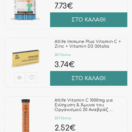
7.73€
ΣΤΟ ΚΑΛΑΘΙ
Atlife Immune Plus Vitamin C +
Zinc + Vitamin D3 30tabs
30 Πόντοι
3.74€
ΣΤΟ ΚΑΛΑΘΙ
Atlife Vitamin C 1000mg για
Ενίσχυση & Άμυνα του
Οργανισμού 20 Αναβράζ …
20 Πόντοι
2.52€