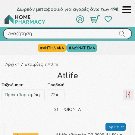
Δωρεάν μεταφορικά για αγορές άνω των 49€
Αναζήτηση
Αναζήτηση
#ΑΝΤΗΛΙΑΚΑ
#ΑΔΥΝΑΤΙΣΜΑ
Αρχική
/
Εταιρίες
/
Atlife
Atlife
Ταξινόμηση
Προβολή
21
ΠΡΟΪΌΝΤΑ
Top Seller