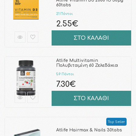
Atlife Vitamin D3 2000 IU 50μg
60tabs
21 Πόντοι
2.55€
ΣΤΟ ΚΑΛΑΘΙ
Atlife Multivitamin
Πολυβιταμίνη 60 Ζελεδάκια
59 Πόντοι
7.30€
ΣΤΟ ΚΑΛΑΘΙ
Top Seller
Atlife Hairmax & Nails 30tabs