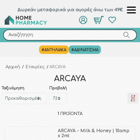
Δωρεάν μεταφορικά για αγορές άνω των 49€
Αναζήτηση
Αναζήτηση
#ΑΝΤΗΛΙΑΚΑ
#ΑΔΥΝΑΤΙΣΜΑ
Αρχική
/
Εταιρίες
/
ARCAYA
ARCAYA
Ταξινόμηση
Προβολή
1
ΠΡΟΪΌΝΤΑ
ARCAYA - Milk & Honey | 10amp
x 2ml