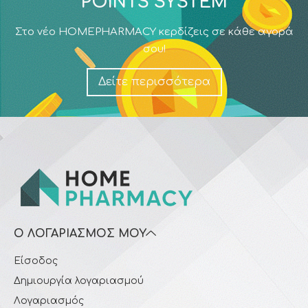
POINTS SYSTEM
Στο νέο HOMEPHARMACY κερδίζεις σε κάθε αγορά
σου!
Δείτε περισσότερα
Ο ΛΟΓΑΡΙΑΣΜΌΣ ΜΟΥ
Είσοδος
Δημιουργία λογαριασμού
Λογαριασμός