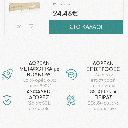
197 Πόντοι
24.46€
ΣΤΟ ΚΑΛΑΘΙ
ΔΩΡΕΑΝ
ΔΩΡΕΑΝ
ΜΕΤΑΦΟΡΙΚΑ με
ΕΠΙΣΤΡΟΦΕΣ
ΒΟΧΝΟW
Δωρεάν
επιστροφή
Για αγορές άνω
προϊόντων
των 49.00€
AΣΦΑΛΕΙΣ
35 ΧΡΟΝΙΑ
ΑΓΟΡΕΣ
ΠΕΙΡΑΣ
128 bit SSL
Εξειδικευμένο
protocols
Προσωπικό