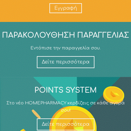
Εγγραφή
ΠΑΡΑΚΟΛΟΎΘΗΣΗ ΠΑΡΑΓΓΕΛΊΑΣ
Εντόπισε την παραγγελία σου.
Δείτε περισσότερα
POINTS SYSTEM
Στο νέο HOMEPHARMACY κερδίζεις σε κάθε αγορά
σου!
Δείτε περισσότερα