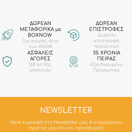
ΔΩΡΕΑΝ
ΔΩΡΕΑΝ
ΜΕΤΑΦΟΡΙΚΑ με
ΕΠΙΣΤΡΟΦΕΣ
ΒΟΧΝΟW
Δωρεάν
επιστροφή
Για αγορές άνω
προϊόντων
των 49.00€
AΣΦΑΛΕΙΣ
35 ΧΡΟΝΙΑ
ΑΓΟΡΕΣ
ΠΕΙΡΑΣ
128 bit SSL
Εξειδικευμένο
protocols
Προσωπικό
NEWSLETTER
Κάνε εγγραφή στο Newsletter μας & ενημερώσου
πρώτος για νέα και προσφορές!