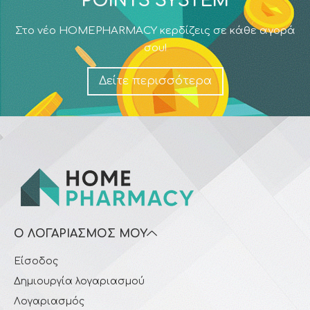
POINTS SYSTEM
Στο νέο HOMEPHARMACY κερδίζεις σε κάθε αγορά
σου!
Δείτε περισσότερα
Ο ΛΟΓΑΡΙΑΣΜΌΣ ΜΟΥ
Είσοδος
Δημιουργία λογαριασμού
Λογαριασμός