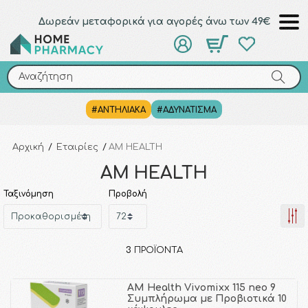
Δωρεάν μεταφορικά για αγορές άνω των 49€
Αναζήτηση
Αναζήτηση
#ΑΝΤΗΛΙΑΚΑ
#ΑΔΥΝΑΤΙΣΜΑ
Αρχική
/
Εταιρίες
/
AM HEALTH
AM HEALTH
Ταξινόμηση
Προβολή
3
ΠΡΟΪΌΝΤΑ
AM Health Vivomixx 115 neo 9
Συμπλήρωμα με Προβιοτικά 10