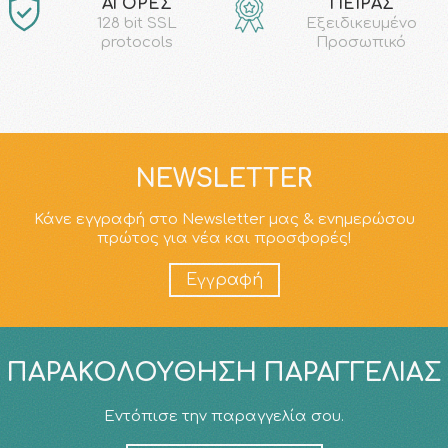
ΑΓΟΡΕΣ
ΠΕΙΡΑΣ
128 bit SSL
Εξειδικευμένο
protocols
Προσωπικό
NEWSLETTER
Κάνε εγγραφή στο Newsletter μας & ενημερώσου
πρώτος για νέα και προσφορές!
Εγγραφή
ΠΑΡΑΚΟΛΟΎΘΗΣΗ ΠΑΡΑΓΓΕΛΊΑΣ
Εντόπισε την παραγγελία σου.