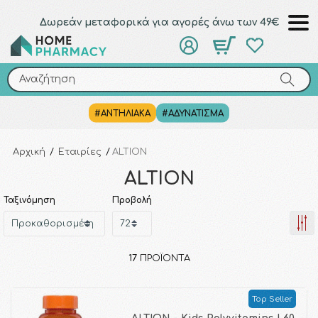
Δωρεάν μεταφορικά για αγορές άνω των 49€
Αναζήτηση
Αναζήτηση
#ΑΝΤΗΛΙΑΚΑ
#ΑΔΥΝΑΤΙΣΜΑ
Αρχική
/
Εταιρίες
/
ALTION
ALTION
Ταξινόμηση
Προβολή
17
ΠΡΟΪΌΝΤΑ
Top Seller