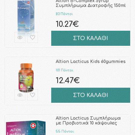
Altion B-Complex Syrup
Συμπλήρωμα Διατροφής 150ml
83 Πόντοι
10.27€
ΣΤΟ ΚΑΛΑΘΙ
Altion Lacticus Kids 60gummies
101 Πόντοι
12.47€
ΣΤΟ ΚΑΛΑΘΙ
Altion Lacticus Συμπλήρωμα
με Προβιοτικά 10 κάψουλες
55 Πόντοι