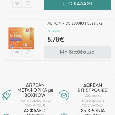
ΣΤΟ ΚΑΛΑΘΙ
ALTION - D3 2000IU | 30sticks
71 Πόντοι
8.78€
Μη διαθέσιμο
ΔΩΡΕΑΝ
ΔΩΡΕΑΝ
ΜΕΤΑΦΟΡΙΚΑ με
ΕΠΙΣΤΡΟΦΕΣ
ΒΟΧΝΟW
Δωρεάν
επιστροφή
Για αγορές άνω
προϊόντων
των 49.00€
AΣΦΑΛΕΙΣ
35 ΧΡΟΝΙΑ