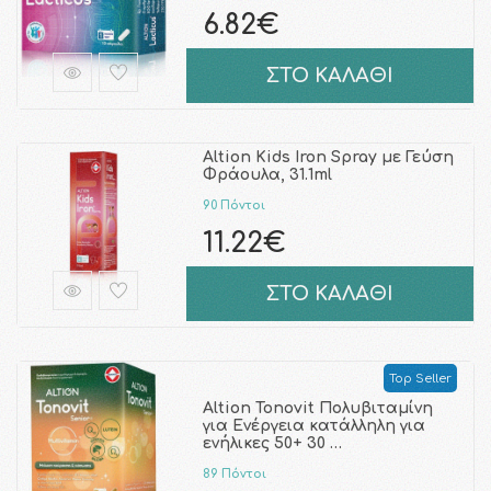
6.82€
ΣΤΟ ΚΑΛΑΘΙ
Altion Kids Iron Spray με Γεύση
Φράουλα, 31.1ml
90 Πόντοι
11.22€
ΣΤΟ ΚΑΛΑΘΙ
Top Seller
Altion Tonovit Πολυβιταμίνη
για Ενέργεια κατάλληλη για
ενήλικες 50+ 30 …
89 Πόντοι