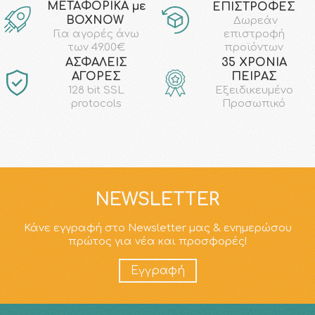
ΜΕΤΑΦΟΡΙΚΑ με
ΕΠΙΣΤΡΟΦΕΣ
ΒΟΧΝΟW
Δωρεάν
επιστροφή
Για αγορές άνω
προϊόντων
των 49.00€
AΣΦΑΛΕΙΣ
35 ΧΡΟΝΙΑ
ΑΓΟΡΕΣ
ΠΕΙΡΑΣ
128 bit SSL
Εξειδικευμένο
protocols
Προσωπικό
NEWSLETTER
Κάνε εγγραφή στο Newsletter μας & ενημερώσου
πρώτος για νέα και προσφορές!
Εγγραφή