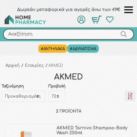
Δωρεάν μεταφορικά για αγορές άνω των 49€
Αναζήτηση
Αναζήτηση
#ΑΝΤΗΛΙΑΚΑ
#ΑΔΥΝΑΤΙΣΜΑ
Αρχική
/
Εταιρίες
/
AKMED
AKMED
Ταξινόμηση
Προβολή
2
ΠΡΟΪΌΝΤΑ
AKMED Tarnivo Shampoo-Body
Wash 250ml