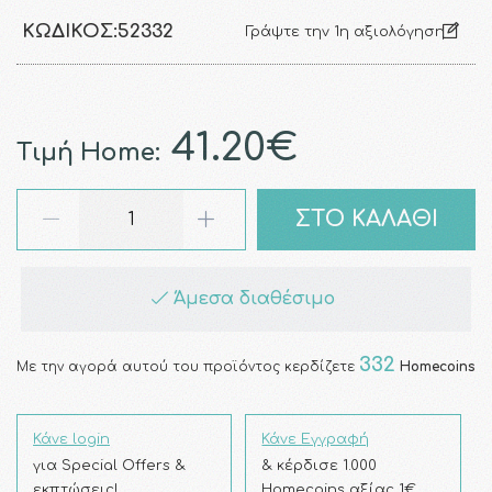
ΚΩΔΙΚΌΣ:
52332
Γράψτε την 1η αξιολόγηση
41.20€
Τιμή Home:
ΣΤΟ ΚΑΛΑΘΙ
Άμεσα διαθέσιμο
332
Με την αγορά αυτού του προϊόντος κερδίζετε
Homecoins
Κάνε login
Κάνε Εγγραφή
για Special Offers &
& κέρδισε 1.000
εκπτώσεις!
Homecoins αξίας 1€