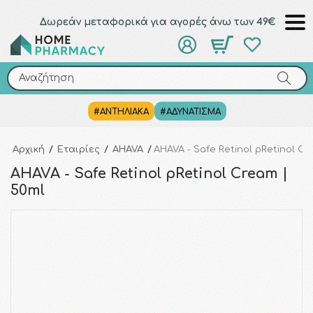
Δωρεάν μεταφορικά για αγορές άνω των 49€
Αναζήτηση
Αναζήτηση
#ΑΝΤΗΛΙΑΚΑ
#ΑΔΥΝΑΤΙΣΜΑ
Αρχική
/
Εταιρίες
/
AHAVA
/
AHAVA - Safe Retinol pRetinol Cr
AHAVA - Safe Retinol pRetinol Cream |
50ml