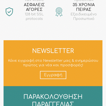
AΣΦΑΛΕΙΣ
35 ΧΡΟΝΙΑ
ΑΓΟΡΕΣ
ΠΕΙΡΑΣ
128 bit SSL
Εξειδικευμένο
protocols
Προσωπικό
NEWSLETTER
Κάνε εγγραφή στο Newsletter μας & ενημερώσου
πρώτος για νέα και προσφορές!
Εγγραφή
ΠΑΡΑΚΟΛΟΎΘΗΣΗ
ΠΑΡΑΓΓΕΛΊΑΣ