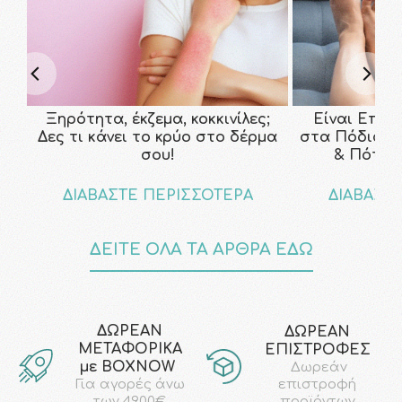
Ξηρότητα, έκζεμα, κοκκινίλες;
Είναι Επικ
Δες τι κάνει το κρύο στο δέρμα
στα Πόδια; Τ
σου!
& Πότε ν
ΔΙΑΒΑΣΤΕ ΠΕΡΙΣΣΟΤΕΡΑ
ΔΙΑΒΑΣΤ
ΔΕΙΤΕ ΟΛΑ ΤΑ ΑΡΘΡΑ ΕΔΩ
ΔΩΡΕΑΝ
ΔΩΡΕΑΝ
ΜΕΤΑΦΟΡΙΚΑ
ΕΠΙΣΤΡΟΦΕΣ
με ΒΟΧΝΟW
Δωρεάν
επιστροφή
Για αγορές άνω
προϊόντων
των 49.00€