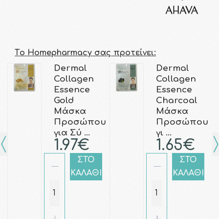
Τo Homepharmacy σας προτείνει:
Dermal
Dermal
Collagen
Collagen
Essence
Essence
Gold
Charcoal
Μάσκα
Μάσκα
Προσώπου
Προσώπου
για Σύ …
γι …
1.97€
1.65€
ΣΤΟ
ΣΤΟ
ΚΑΛΑΘΙ
ΚΑΛΑΘΙ