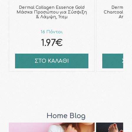
Dermal Collagen Essence Gold
Dermal C
Μάσκα Προσώπου για Σύσφιξη
Charcoal Μ
& Λάμψη, 1τεμ
Αποτο
16 Πόντοι
1
1.97€
1
ΣΤΟ ΚΑΛΑΘΙ
ΣΤ
Home Blog