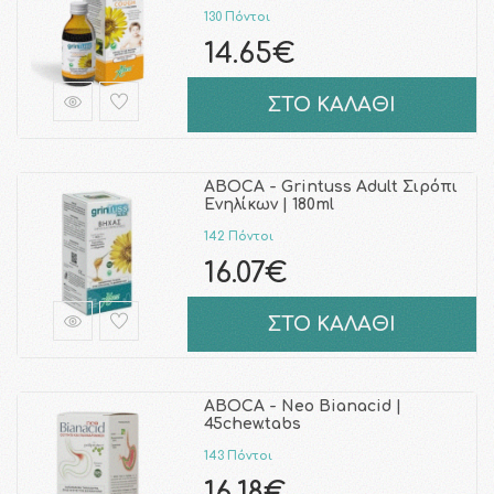
130 Πόντοι
14.65€
ΣΤΟ ΚΑΛΑΘΙ
ABOCA - Grintuss Adult Σιρόπι
Ενηλίκων | 180ml
142 Πόντοι
16.07€
ΣΤΟ ΚΑΛΑΘΙ
ABOCA - Neo Bianacid |
45chew.tabs
143 Πόντοι
16.18€