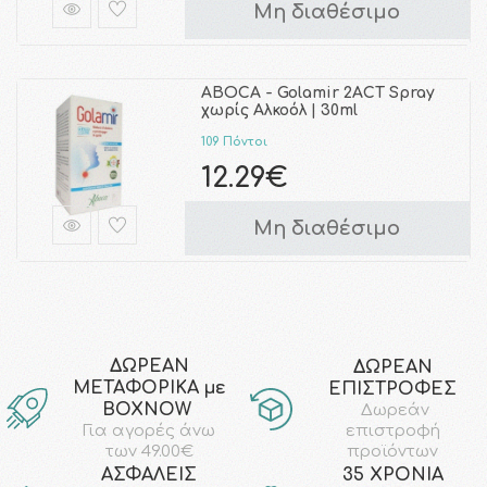
Μη διαθέσιμο
ABOCA - Golamir 2ACT Spray
χωρίς Αλκοόλ | 30ml
109 Πόντοι
12.29€
Μη διαθέσιμο
ΔΩΡΕΑΝ
ΔΩΡΕΑΝ
ΜΕΤΑΦΟΡΙΚΑ με
ΕΠΙΣΤΡΟΦΕΣ
ΒΟΧΝΟW
Δωρεάν
επιστροφή
Για αγορές άνω
προϊόντων
των 49.00€
AΣΦΑΛΕΙΣ
35 ΧΡΟΝΙΑ