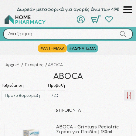
Δωρεάν μεταφορικά για αγορές άνω των 49€
Αναζήτηση
Αναζήτηση
#ΑΝΤΗΛΙΑΚΑ
#ΑΔΥΝΑΤΙΣΜΑ
Αρχική
/
Εταιρίες
/
ABOCA
ABOCA
Ταξινόμηση
Προβολή
6
ΠΡΟΪΌΝΤΑ
ABOCA - Grintuss Pediatric
Σιρόπι για Παιδία | 180ml