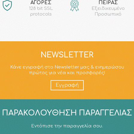
ΑΓΟΡΕΣ
ΠΕΙΡΑΣ
128 bit SSL
Εξειδικευμένο
protocols
Προσωπικό
NEWSLETTER
Κάνε εγγραφή στο Newsletter μας & ενημερώσου
πρώτος για νέα και προσφορές!
Εγγραφή
ΠΑΡΑΚΟΛΟΎΘΗΣΗ ΠΑΡΑΓΓΕΛΊΑΣ
Εντόπισε την παραγγελία σου.