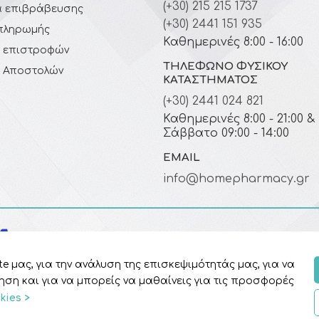
(+30) 215 215 1737
 επιβράβευσης
(+30) 2441 151 935
πληρωμής
Καθημερινές 8:00 - 16:00
ή επιστροφών
ΤΗΛΈΦΩΝΟ ΦΥΣΙΚΟΎ
ή Αποστολών
ΚΑΤΑΣΤΉΜΑΤΟΣ
(+30) 2441 024 821
Καθημερινές 8:00 - 21:00 &
Σάββατο 09:00 - 14:00
EMAIL
info@homepharmacy.gr
e μας, για την ανάλυση της επισκεψιμότητάς μας, για να
η και για να μπορείς να μαθαίνεις για τις προσφορές
kies >