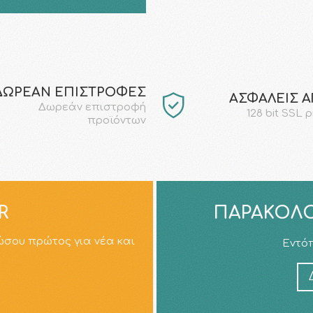
ΔΩΡΕΑΝ ΕΠΙΣΤΡΟΦΕΣ
AΣΦΑΛΕΙΣ 
Δωρεάν επιστροφή
128 bit SSL 
προϊόντων
R
ΠΑΡΑΚΟΛΟ
ώσου πρώτος για νέα και
Εντόπ