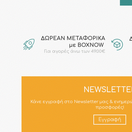
ΔΩΡΕΑΝ ΜΕΤΑΦΟΡΙΚΑ
με ΒΟΧΝΟW
Για αγορές άνω των 49.00€
NEWSLETTE
Κάνε εγγραφή στο Newsletter μας & ενημερ
προσφορές!
Εγγραφή