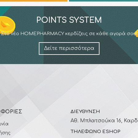
POINTS SYSTEM
Στο νέο HOMEPHARMACY κερδίζεις σε κάθε αγορά σου!
Δείτε περισσότερα
ΦΟΡΊΕΣ
ΔΙΕΎΘΥΝΣΗ
Αθ. Μπλατσούκα 16, Καρδ
ωνία
ΤΗΛΈΦΩΝΟ ESHOP
ήσης