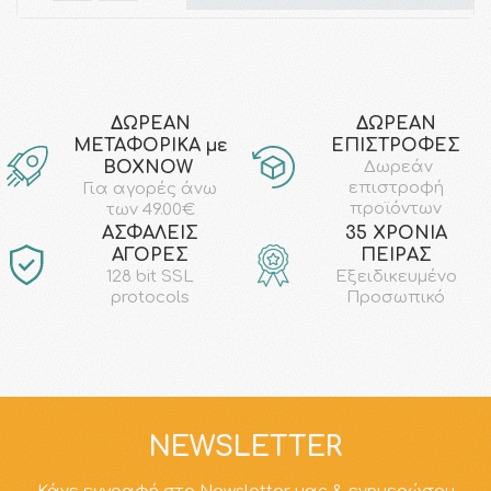
ΔΩΡΕΑΝ
ΔΩΡΕΑΝ
ΜΕΤΑΦΟΡΙΚΑ με
ΕΠΙΣΤΡΟΦΕΣ
ΒΟΧΝΟW
Δωρεάν
επιστροφή
Για αγορές άνω
προϊόντων
των 49.00€
AΣΦΑΛΕΙΣ
35 ΧΡΟΝΙΑ
ΑΓΟΡΕΣ
ΠΕΙΡΑΣ
128 bit SSL
Εξειδικευμένο
protocols
Προσωπικό
NEWSLETTER