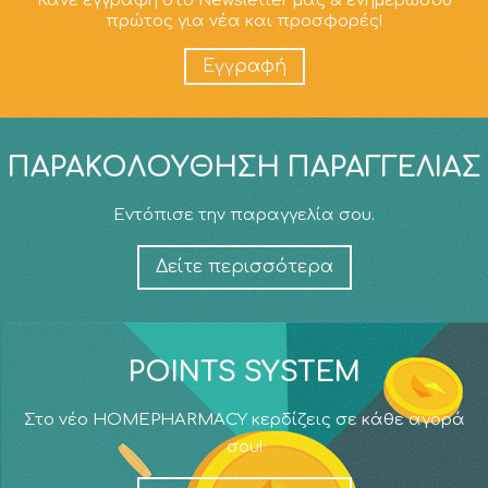
Κάνε εγγραφή στο Newsletter μας & ενημερώσου
πρώτος για νέα και προσφορές!
Εγγραφή
ΠΑΡΑΚΟΛΟΎΘΗΣΗ ΠΑΡΑΓΓΕΛΊΑΣ
Εντόπισε την παραγγελία σου.
Δείτε περισσότερα
POINTS SYSTEM
Στο νέο HOMEPHARMACY κερδίζεις σε κάθε αγορά
σου!