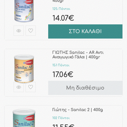
400gr
125 Πόντοι
14.07€
ΣΤΟ ΚΑΛΑΘΙ
ΓΙΩΤΗΣ Sanilac - AR Αντι
Αναγωγικό Γάλα | 400gr
151 Πόντοι
17.06€
Μη διαθέσιμο
Γιώτης - Sanilac 2 | 400g
102 Πόντοι