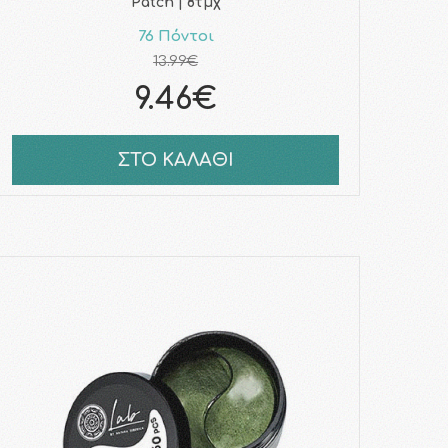
Patch | 8τμχ
76 Πόντοι
13.99€
9.46€
ΣΤΟ ΚΑΛΑΘΙ