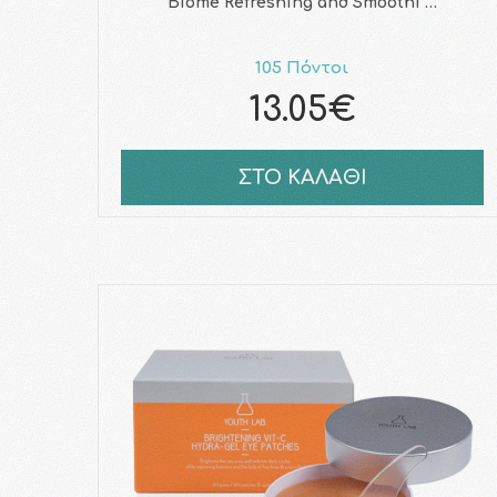
Biome Refreshing and Smoothi …
105 Πόντοι
13.05€
ΣΤΟ ΚΑΛΑΘΙ