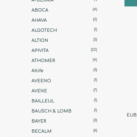
A-DERMA
(4)
ABOCA
(2)
AHAVA
(1)
ALGOTECH
(3)
ALTION
(22)
APIVITA
(4)
ATHOMER
(3)
Atlife
(1)
AVEENO
(7)
AVENE
(1)
BAILLEUL
(1)
BAUSCH & LOMB
EUBO
(3)
BAYER
(6)
BECALM