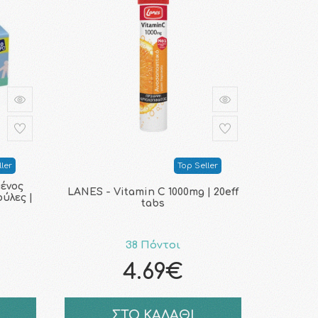
ler
Top Seller
ένος
LANES - Vitamin C 1000mg | 20eff
ύλες |
tabs
38 Πόντοι
4.69€
ΣΤΟ ΚΑΛΑΘΙ