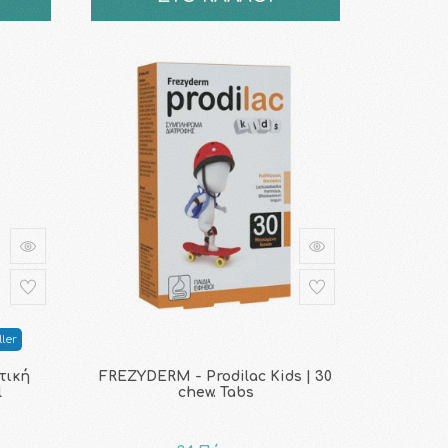
ler
τική
FREZYDERM - Prodilac Kids | 30
l
chew. Tabs