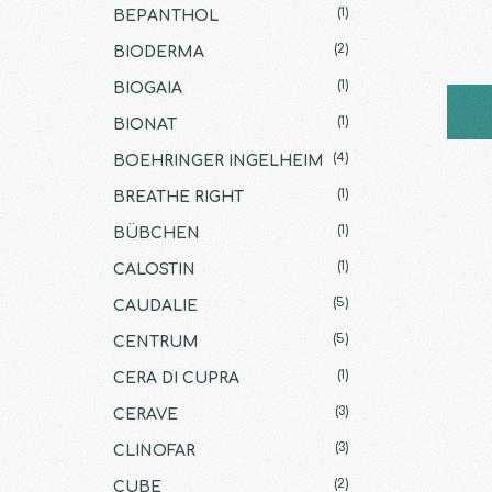
(1)
BEPANTHOL
(2)
BIODERMA
(1)
BIOGAIA
(1)
BIONAT
(4)
BOEHRINGER INGELHEIM
(1)
BREATHE RIGHT
(1)
BÜBCHEN
(1)
CALOSTIN
(5)
CAUDALIE
(5)
CENTRUM
(1)
CERA DI CUPRA
(3)
CERAVE
(3)
CLINOFAR
(2)
CUBE