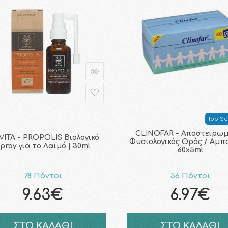
Top Sel
CLINOFAR - Αποστειρωμ
VITA - PROPOLIS Βιολογικό
Φυσιολογικός Ορός / Aμπο
pray για το Λαιμό | 30ml
60x5ml
78 Πόντοι
56 Πόντοι
9.63€
6.97€
ΣΤΟ ΚΑΛΑΘΙ
ΣΤΟ ΚΑΛΑΘΙ