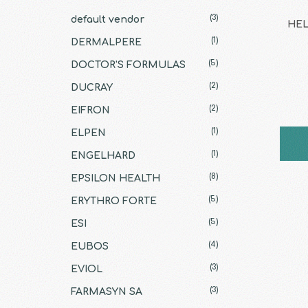
(3)
default vendor
HEL
(1)
DERMALPERE
(5)
DOCTOR'S FORMULAS
(2)
DUCRAY
(2)
EIFRON
(1)
ELPEN
(1)
ENGELHARD
(8)
EPSILON HEALTH
(5)
ERYTHRO FORTE
(5)
ESI
(4)
EUBOS
(3)
EVIOL
(3)
FARMASYN SA