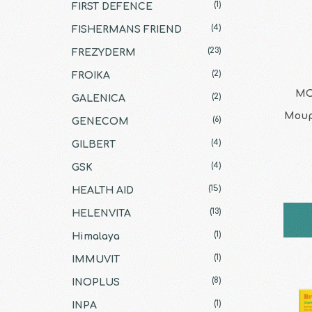
(1)
FIRST DEFENCE
(4)
FISHERMANS FRIEND
(23)
FREZYDERM
(2)
FROIKA
MO
(2)
GALENICA
Μουρ
(6)
GENECOM
(4)
GILBERT
(4)
GSK
(15)
HEALTH AID
(13)
HELENVITA
(1)
Himalaya
(1)
IMMUVIT
(8)
INOPLUS
(1)
INPA