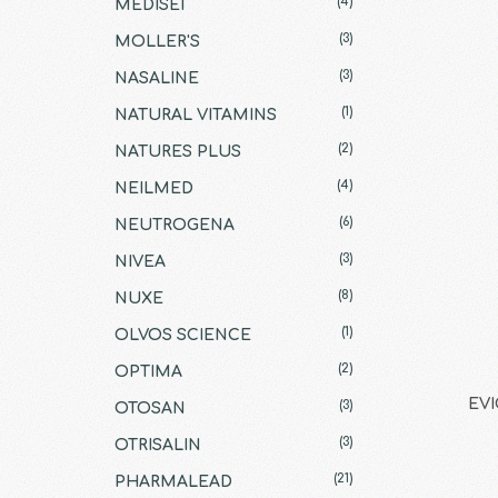
(4)
MEDISEI
(3)
MOLLER'S
(3)
NASALINE
(1)
NATURAL VITAMINS
(2)
NATURES PLUS
(4)
NEILMED
(6)
NEUTROGENA
(3)
NIVEA
(8)
NUXE
(1)
OLVOS SCIENCE
(2)
OPTIMA
EVI
(3)
OTOSAN
(3)
OTRISALIN
(21)
PHARMALEAD