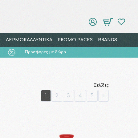
Ο
ΔΕΡΜΟΚΑΛΛΥΝΤΙΚΑ
PROMO PACKS
BRANDS
Προσφορές με δώρα
α
Σελίδες:
1
2
3
4
5
»