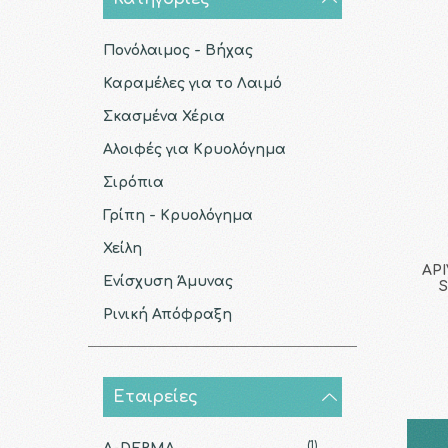
Πονόλαιμος - Βήχας
Καραμέλες για το Λαιμό
Σκασμένα Χέρια
Αλοιφές για Κρυολόγημα
Σιρόπια
Γρίπη - Κρυολόγημα
Χείλη
API
Ενίσχυση Άμυνας
S
Ρινική Απόφραξη
Εταιρείες
(1)