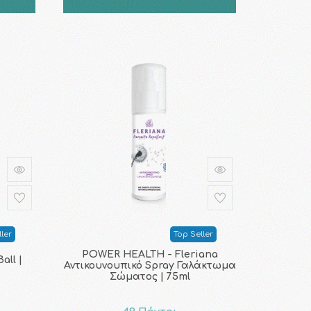
ler
Top Seller
POWER HEALTH - Fleriana
all |
Αντικουνουπικό Spray Γαλάκτωμα
Σώματος | 75ml