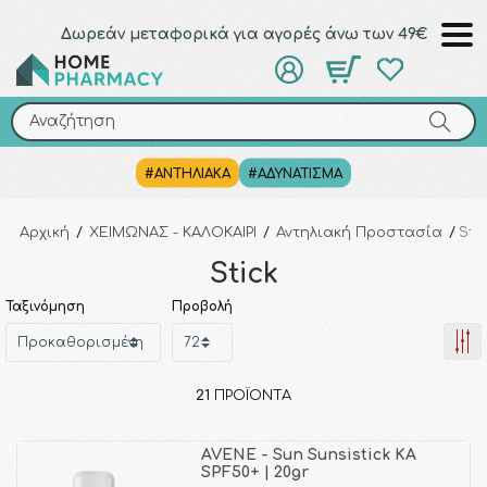
Δωρεάν μεταφορικά για αγορές άνω των 49€
Αναζήτηση
Αναζήτηση
#ΑΝΤΗΛΙΑΚΑ
#ΑΔΥΝΑΤΙΣΜΑ
Αρχική
/
ΧΕΙΜΩΝΑΣ - ΚΑΛΟΚΑΙΡΙ
/
Αντηλιακή Προστασία
/
Sti
Stick
Ταξινόμηση
Προβολή
21
ΠΡΟΪΌΝΤΑ
AVENE - Sun Sunsistick KA
SPF50+ | 20gr