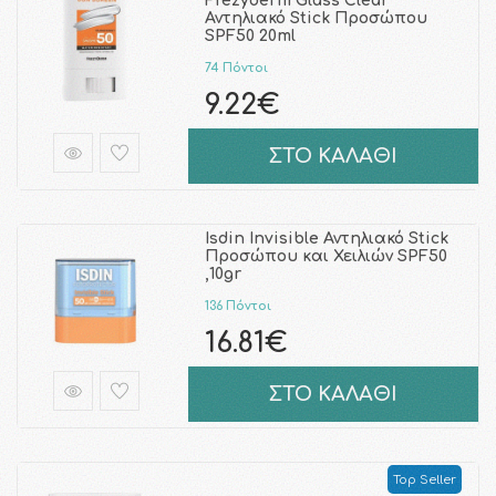
Frezyderm Glass Clear
Αντηλιακό Stick Προσώπου
SPF50 20ml
74 Πόντοι
9.22€
ΣΤΟ ΚΑΛΑΘΙ
Isdin Invisible Αντηλιακό Stick
Προσώπου και Χειλιών SPF50
,10gr
136 Πόντοι
16.81€
ΣΤΟ ΚΑΛΑΘΙ
Top Seller