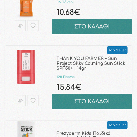
86 Πόντοι
10.68€
ΣΤΟ ΚΑΛΑΘΙ
Top Seller
THANK YOU FARMER - Sun
Project Silky Calming Sun Stick
SPF50+ | 14gr
128 Πόντοι
15.84€
ΣΤΟ ΚΑΛΑΘΙ
Top Seller
Frezyderm Kids Παιδικό