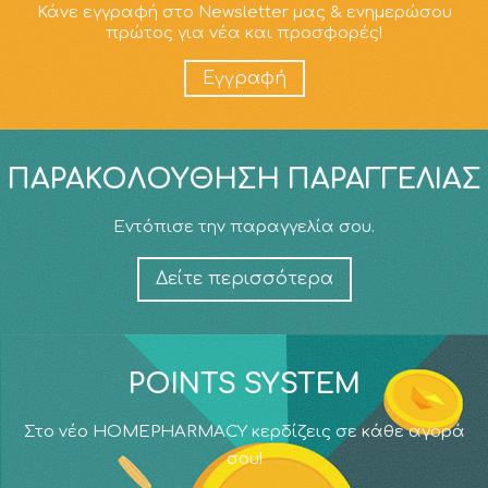
Κάνε εγγραφή στο Newsletter μας & ενημερώσου
πρώτος για νέα και προσφορές!
Εγγραφή
ΠΑΡΑΚΟΛΟΎΘΗΣΗ ΠΑΡΑΓΓΕΛΊΑΣ
Εντόπισε την παραγγελία σου.
Δείτε περισσότερα
POINTS SYSTEM
Στο νέο HOMEPHARMACY κερδίζεις σε κάθε αγορά
σου!