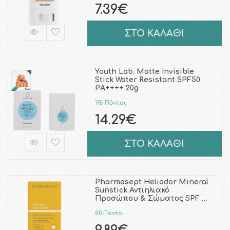
7.39€
ΣΤΟ ΚΑΛΑΘΙ
Youth Lab. Matte Invisible
Stick Water Resistant SPF50
PA++++ 20g
115 Πόντοι
14.29€
ΣΤΟ ΚΑΛΑΘΙ
Pharmasept Heliodor Mineral
Sunstick Αντιηλιακό
Προσώπου & Σώματος SPF …
80 Πόντοι