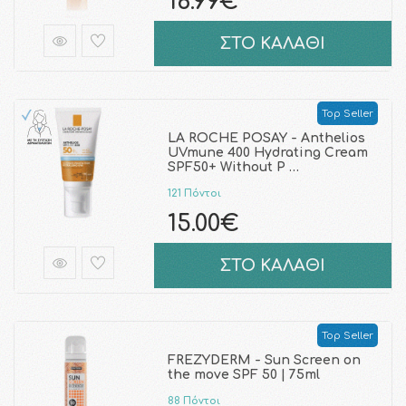
16.99€
ΣΤΟ ΚΑΛΑΘΙ
Top Seller
LA ROCHE POSAY - Anthelios
UVmune 400 Hydrating Cream
SPF50+ Without P …
121 Πόντοι
15.00€
ΣΤΟ ΚΑΛΑΘΙ
Top Seller
FREZYDERM - Sun Screen on
the move SPF 50 | 75ml
88 Πόντοι