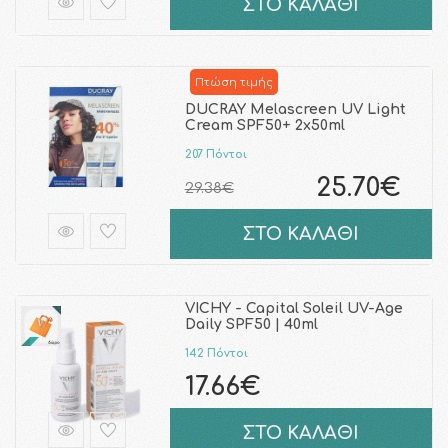
ΣΤΟ ΚΑΛΑΘΙ
Πτώση τιμής
DUCRAY Melascreen UV Light
Cream SPF50+ 2x50ml
207 Πόντοι
25.70€
29.38€
ΣΤΟ ΚΑΛΑΘΙ
VICHY - Capital Soleil UV-Age
Daily SPF50 | 40ml
142 Πόντοι
17.66€
ΣΤΟ ΚΑΛΑΘΙ