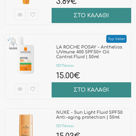
3.89€
ΣΤΟ ΚΑΛΑΘΙ
Top Seller
LA ROCHE POSAY - Anthelios
UVmune 400 SPF50+ Oil
Control Fluid | 50ml
121 Πόντοι
15.00€
ΣΤΟ ΚΑΛΑΘΙ
NUXE - Sun Light Fluid SPF50
Anti-aging protection | 50ml
121 Πόντοι