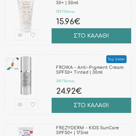
50+ | 50ml
129 Πόντοι
15.96€
ΣΤΟ ΚΑΛΑΘΙ
Top Seller
FROIKA - Anti-Pigment Cream
SPF50+ Tinted | 30ml
201 Πόντοι
24.92€
ΣΤΟ ΚΑΛΑΘΙ
FREZYDERM - KIDS SunCare
SPF50+ | 175ml