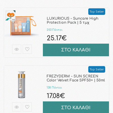
Top Seller
LUXURIOUS - Suncare High
Protection Pack | 5 τμχ
203 Πόντοι
25.17€
ΣΤΟ ΚΑΛΑΘΙ
Top Seller
FREZYDERM - SUN SCREEN
Color Velvet Face SPF50+ | 50ml
138 Πόντοι
17.08€
ΣΤΟ ΚΑΛΑΘΙ