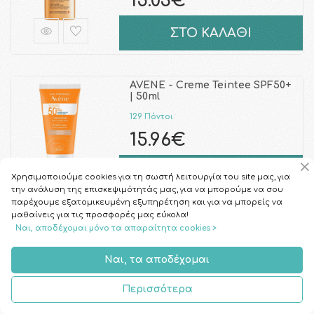
15.03€
ΣΤΟ ΚΑΛΑΘΙ
AVENE - Creme Teintee SPF50+
| 50ml
129 Πόντοι
15.96€
ΣΤΟ ΚΑΛΑΘΙ
Χρησιμοποιούμε cookies για τη σωστή λειτουργία του site μας, για
την ανάλυση της επισκεψιμότητάς μας, για να μπορούμε να σου
παρέχουμε εξατομικευμένη εξυπηρέτηση και για να μπορείς να
μαθαίνεις για τις προσφορές μας εύκολα!
Top Seller
Ναι, αποδέχομαι μόνο τα απαραίτητα cookies >
LUXURIOUS - Sun Care Pack
High Protection Face Cream
Ναι, τα αποδέχομαι
SPF50 (75ml) & Su …
110 Πόντοι
Περισσότερα
13.70€