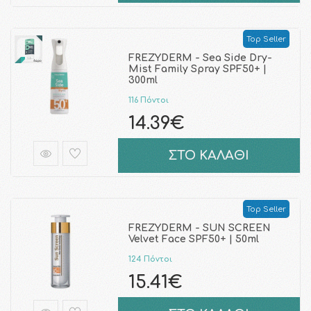
Top Seller
FREZYDERM - Sea Side Dry-
Mist Family Spray SPF50+ |
300ml
116 Πόντοι
14.39€
ΣΤΟ ΚΑΛΑΘΙ
Top Seller
FREZYDERM - SUN SCREEN
Velvet Face SPF50+ | 50ml
124 Πόντοι
15.41€