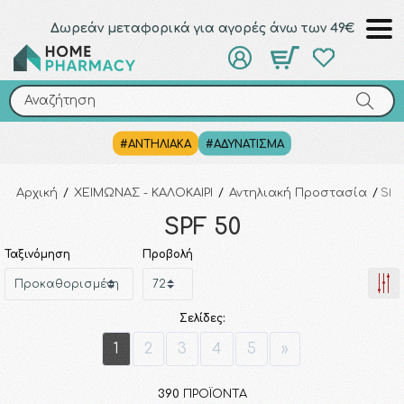
Δωρεάν μεταφορικά για αγορές άνω των 49€
Αναζήτηση
Αναζήτηση
#ΑΝΤΗΛΙΑΚΑ
#ΑΔΥΝΑΤΙΣΜΑ
Αρχική
/
ΧΕΙΜΩΝΑΣ - ΚΑΛΟΚΑΙΡΙ
/
Αντηλιακή Προστασία
/
SPF
SPF 50
Ταξινόμηση
Προβολή
Σελίδες:
1
2
3
4
5
»
390
ΠΡΟΪΌΝΤΑ