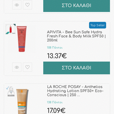
ΣΤΟ ΚΑΛΑΘΙ
Top Seller
APIVITA - Bee Sun Safe Hydra
Fresh Face & Body Milk SPF50 |
200ml
108 Πόντοι
13.37€
ΣΤΟ ΚΑΛΑΘΙ
LA ROCHE POSAY - Anthelios
Hydrating Lotion SPF50+ Eco-
Conscious | 250 …
138 Πόντοι
17.09€