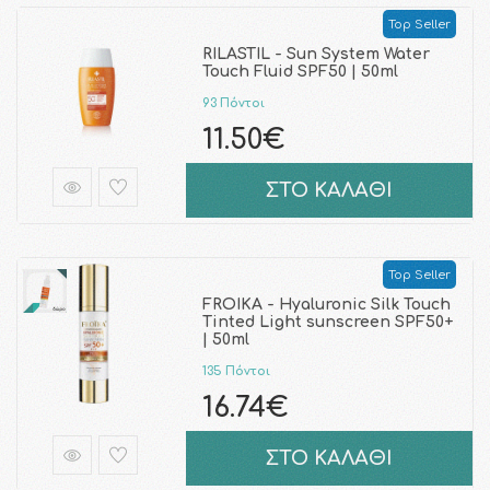
Top Seller
RILASTIL - Sun System Water
Touch Fluid SPF50 | 50ml
93 Πόντοι
11.50€
ΣΤΟ ΚΑΛΑΘΙ
Top Seller
FROIKA - Hyaluronic Silk Touch
Tinted Light sunscreen SPF50+
| 50ml
135 Πόντοι
16.74€
ΣΤΟ ΚΑΛΑΘΙ