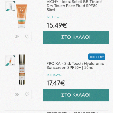
VICHY - Ideal Soleil BB Tinted
Dry Touch Face Fluid SPF50 |
50ml
125 Πόντοι
15.49€
ΣΤΟ ΚΑΛΑΘΙ
Top Seller
FROIKA - Silk Touch Hyaluronic
Sunscreen SPF50+ | 50ml
141 Πόντοι
17.47€
ΣΤΟ ΚΑΛΑΘΙ