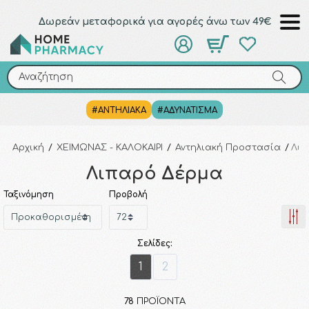
Δωρεάν μεταφορικά για αγορές άνω των 49€
Αναζήτηση
Αναζήτηση
#ΑΝΤΗΛΙΑΚΑ
#ΑΔΥΝΑΤΙΣΜΑ
Αρχική
/
ΧΕΙΜΩΝΑΣ - ΚΑΛΟΚΑΙΡΙ
/
Αντηλιακή Προστασία
/
Λιπ
Λιπαρό Δέρμα
Ταξινόμηση
Προβολή
Σελίδες:
1
2
78
ΠΡΟΪΌΝΤΑ