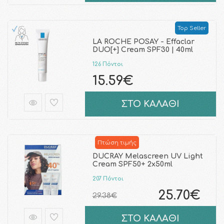
Top Seller
LA ROCHE POSAY - Effaclar
DUO[+] Cream SPF30 | 40ml
126 Πόντοι
15.59€
ΣΤΟ ΚΑΛΑΘΙ
Πτώση τιμής
DUCRAY Melascreen UV Light
Cream SPF50+ 2x50ml
207 Πόντοι
25.70€
29.38€
ΣΤΟ ΚΑΛΑΘΙ