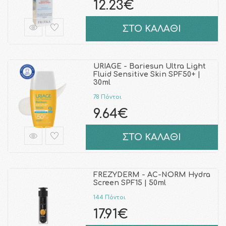
12.23€
ΣΤΟ ΚΑΛΑΘΙ
URIAGE - Bariesun Ultra Light
Fluid Sensitive Skin SPF50+ |
30ml
78 Πόντοι
9.64€
ΣΤΟ ΚΑΛΑΘΙ
FREZYDERM - AC-NORM Hydra
Screen SPF15 | 50ml
144 Πόντοι
17.91€