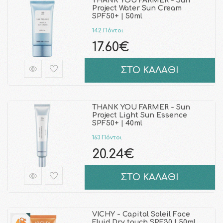
THANK YOU FARMER - Sun
Project Water Sun Cream
SPF50+ | 50ml
142 Πόντοι
17.60€
ΣΤΟ ΚΑΛΑΘΙ
THANK YOU FARMER - Sun
Project Light Sun Essence
SPF50+ | 40ml
163 Πόντοι
20.24€
ΣΤΟ ΚΑΛΑΘΙ
VICHY - Capital Soleil Face
Fluid Dry touch SPF30 | 50ml