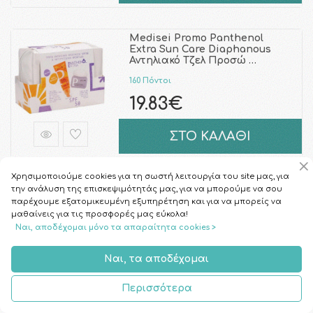
Medisei Promo Panthenol
Extra Sun Care Diaphanous
Αντηλιακό Τζελ Προσώ …
160 Πόντοι
19.83€
ΣΤΟ ΚΑΛΑΘΙ
Χρησιμοποιούμε cookies για τη σωστή λειτουργία του site μας, για
CeraVe Invisible Dry Touch
την ανάλυση της επισκεψιμότητάς μας, για να μπορούμε να σου
Fluid Sunscreen for Normal to
παρέχουμε εξατομικευμένη εξυπηρέτηση και για να μπορείς να
Oily Skin SPF …
μαθαίνεις για τις προσφορές μας εύκολα!
Ναι, αποδέχομαι μόνο τα απαραίτητα cookies >
115 Πόντοι
14.29€
Ναι, τα αποδέχομαι
ΣΤΟ ΚΑΛΑΘΙ
Περισσότερα