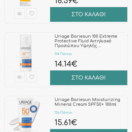
16.59€
ΣΤΟ ΚΑΛΑΘΙ
Uriage Bariesun 100 Extreme
Protective Fluid Αντηλιακό
Προσώπου Υψηλής …
114 Πόντοι
14.14€
ΣΤΟ ΚΑΛΑΘΙ
Uriage Bariesun Moisturizing
Mineral Cream SPF50+ 100ml
126 Πόντοι
15.61€