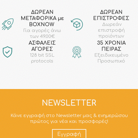
ΔΩΡΕΑΝ
ΔΩΡΕΑΝ
ΜΕΤΑΦΟΡΙΚΑ με
ΕΠΙΣΤΡΟΦΕΣ
ΒΟΧΝΟW
Δωρεάν
επιστροφή
Για αγορές άνω
προϊόντων
των 49.00€
AΣΦΑΛΕΙΣ
35 ΧΡΟΝΙΑ
ΑΓΟΡΕΣ
ΠΕΙΡΑΣ
128 bit SSL
Εξειδικευμένο
protocols
Προσωπικό
NEWSLETTER
Κάνε εγγραφή στο Newsletter μας & ενημερώσου
πρώτος για νέα και προσφορές!
Εγγραφή