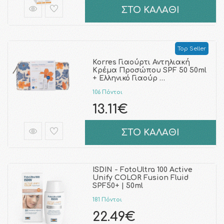
ΣΤΟ ΚΑΛΑΘΙ
Top Seller
Korres Γιαούρτι Αντηλιακή
Κρέμα Προσώπου SPF 50 50ml
+ Ελληνικό Γιαούρ …
106 Πόντοι
13.11€
ΣΤΟ ΚΑΛΑΘΙ
ISDIN - FotoUltra 100 Active
Unify COLOR Fusion Fluid
SPF50+ | 50ml
181 Πόντοι
22.49€