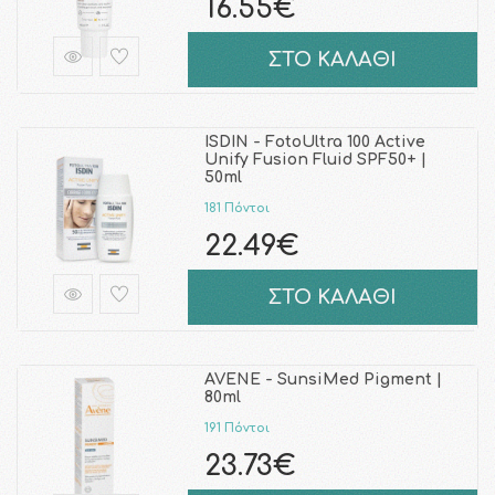
16.55€
ΣΤΟ ΚΑΛΑΘΙ
ISDIN - FotoUltra 100 Active
Unify Fusion Fluid SPF50+ |
50ml
181 Πόντοι
22.49€
ΣΤΟ ΚΑΛΑΘΙ
AVENE - SunsiMed Pigment |
80ml
191 Πόντοι
23.73€