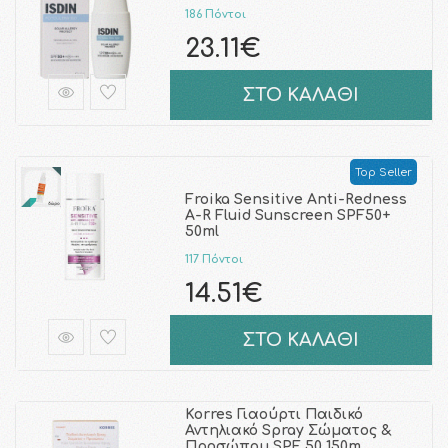
186 Πόντοι
23.11€
ΣΤΟ ΚΑΛΑΘΙ
Top Seller
Froika Sensitive Anti-Redness
A-R Fluid Sunscreen SPF50+
50ml
117 Πόντοι
14.51€
ΣΤΟ ΚΑΛΑΘΙ
Korres Γιαούρτι Παιδικό
Αντηλιακό Spray Σώματος &
Προσώπου SPF 50 150m …