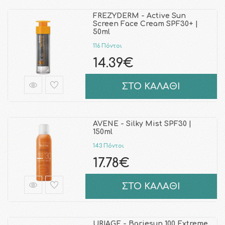
FREZYDERM - Active Sun
Screen Face Cream SPF30+ |
50ml
116 Πόντοι
14.39€
ΣΤΟ ΚΑΛΑΘΙ
AVENE - Silky Mist SPF30 |
150ml
143 Πόντοι
17.78€
ΣΤΟ ΚΑΛΑΘΙ
URIAGE - Bariesun 100 Extreme