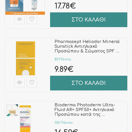
17.78€
ΣΤΟ ΚΑΛΑΘΙ
Pharmasept Heliodor Mineral
Sunstick Αντιηλιακό
Προσώπου & Σώματος SPF …
80 Πόντοι
9.89€
ΣΤΟ ΚΑΛΑΘΙ
Bioderma Photoderm Ultra-
Fluid AR+ SPF50+ Αντηλιακό
Προσώπου κατά της …
134 Πόντοι