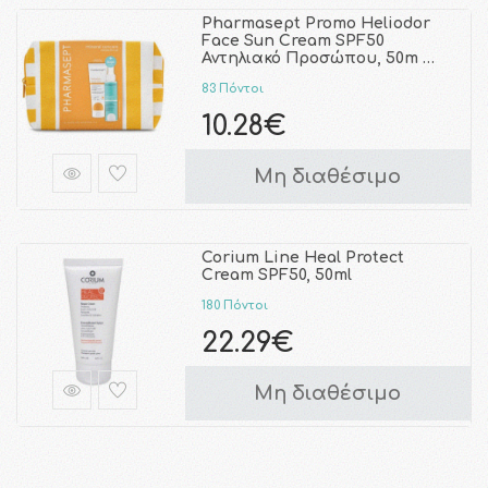
Pharmasept Promo Heliodor
Face Sun Cream SPF50
Αντηλιακό Προσώπου, 50m …
83 Πόντοι
10.28€
Μη διαθέσιμο
Corium Line Heal Protect
Cream SPF50, 50ml
180 Πόντοι
22.29€
Μη διαθέσιμο