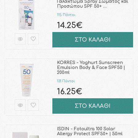
Γαλάκτωμα Spray Σώματος και
Προσώπου SPF 50+ …
115 Πόντοι
14.25€
ΣΤΟ ΚΑΛΑΘΙ
KORRES - Yoghurt Sunscreen
Emulsion Body & Face SPF50 |
200ml
131 Πόντοι
16.25€
ΣΤΟ ΚΑΛΑΘΙ
ISDIN - Fotoultra 100 Solar
Allergy Protect SPF50+ | 50ml