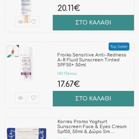
20.11€
ΣΤΟ ΚΑΛΑΘΙ
Top Seller
Froika Sensitive Anti-Redness
A-R Fluid Sunscreen Tinted
SPF50+ 50ml
142 Πόντοι
17.67€
ΣΤΟ ΚΑΛΑΘΙ
Korres Promo Yoghurt
Sunscreen Face & Eyes Cream
Spf50, 50ml & Δώρο Sm …