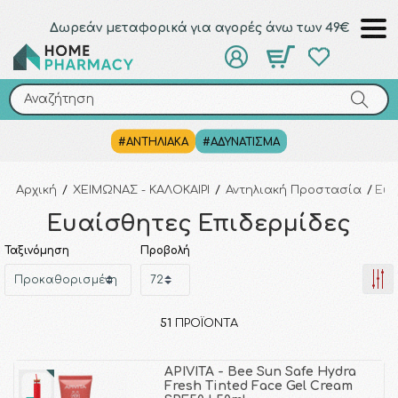
Δωρεάν μεταφορικά για αγορές άνω των 49€
Αναζήτηση
Αναζήτηση
#ΑΝΤΗΛΙΑΚΑ
#ΑΔΥΝΑΤΙΣΜΑ
Αρχική
/
ΧΕΙΜΩΝΑΣ - ΚΑΛΟΚΑΙΡΙ
/
Αντηλιακή Προστασία
/
Ευα
Ευαίσθητες Επιδερμίδες
Ταξινόμηση
Προβολή
51
ΠΡΟΪΌΝΤΑ
APIVITA - Bee Sun Safe Hydra
Fresh Tinted Face Gel Cream