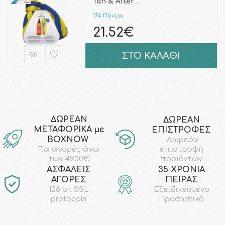
Tan & After …
174 Πόντοι
21.52€
ΣΤΟ ΚΑΛΑΘΙ
ΔΩΡΕΑΝ
ΔΩΡΕΑΝ
ΜΕΤΑΦΟΡΙΚΑ με
ΕΠΙΣΤΡΟΦΕΣ
ΒΟΧΝΟW
Δωρεάν
επιστροφή
Για αγορές άνω
προϊόντων
των 49.00€
AΣΦΑΛΕΙΣ
35 ΧΡΟΝΙΑ
ΑΓΟΡΕΣ
ΠΕΙΡΑΣ
128 bit SSL
Εξειδικευμένο
protocols
Προσωπικό