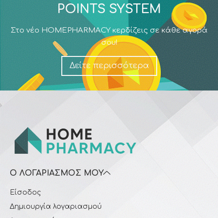
POINTS SYSTEM
Στο νέο HOMEPHARMACY κερδίζεις σε κάθε αγορά
σου!
Δείτε περισσότερα
Ο ΛΟΓΑΡΙΑΣΜΌΣ ΜΟΥ
Είσοδος
Δημιουργία λογαριασμού