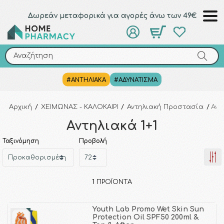
Δωρεάν μεταφορικά για αγορές άνω των 49€
Αναζήτηση
Αναζήτηση
#ΑΝΤΗΛΙΑΚΑ
#ΑΔΥΝΑΤΙΣΜΑ
Αρχική
/
ΧΕΙΜΩΝΑΣ - ΚΑΛΟΚΑΙΡΙ
/
Αντηλιακή Προστασία
/
Αντ
Αντηλιακά 1+1
Ταξινόμηση
Προβολή
1
ΠΡΟΪΌΝΤΑ
Youth Lab Promo Wet Skin Sun
Protection Oil SPF50 200ml &