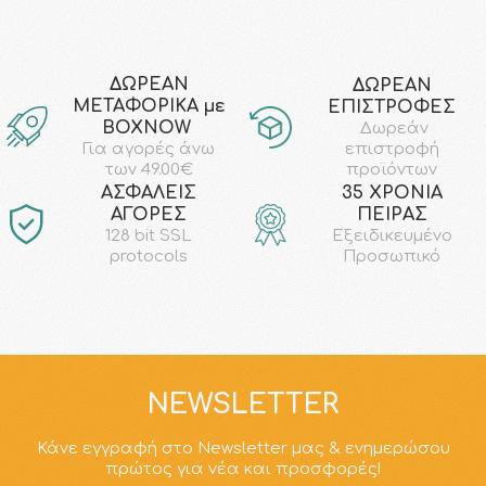
ΔΩΡΕΑΝ
ΔΩΡΕΑΝ
ΜΕΤΑΦΟΡΙΚΑ με
ΕΠΙΣΤΡΟΦΕΣ
ΒΟΧΝΟW
Δωρεάν
επιστροφή
Για αγορές άνω
προϊόντων
των 49.00€
AΣΦΑΛΕΙΣ
35 ΧΡΟΝΙΑ
ΑΓΟΡΕΣ
ΠΕΙΡΑΣ
128 bit SSL
Εξειδικευμένο
protocols
Προσωπικό
NEWSLETTER
Κάνε εγγραφή στο Newsletter μας & ενημερώσου
πρώτος για νέα και προσφορές!