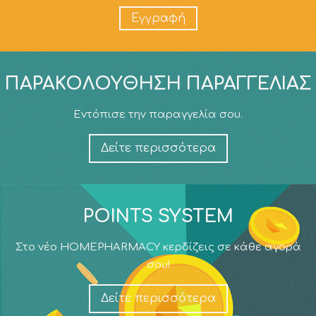
Εγγραφή
ΠΑΡΑΚΟΛΟΎΘΗΣΗ ΠΑΡΑΓΓΕΛΊΑΣ
Εντόπισε την παραγγελία σου.
Δείτε περισσότερα
POINTS SYSTEM
Στο νέο HOMEPHARMACY κερδίζεις σε κάθε αγορά
σου!
Δείτε περισσότερα