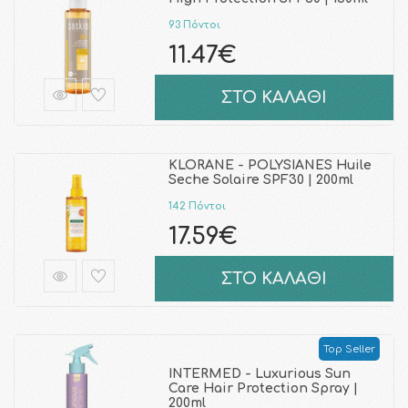
93 Πόντοι
11.47€
ΣΤΟ ΚΑΛΑΘΙ
KLORANE - POLYSIANES Huile
Seche Solaire SPF30 | 200ml
142 Πόντοι
17.59€
ΣΤΟ ΚΑΛΑΘΙ
Top Seller
INTERMED - Luxurious Sun
Care Hair Protection Spray |
200ml