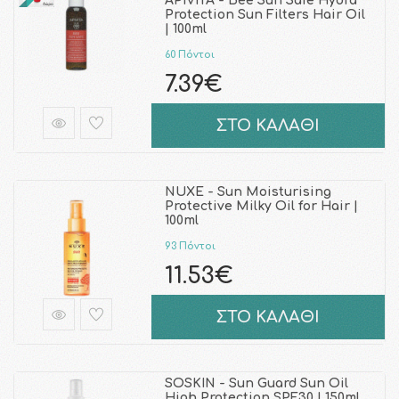
APIVITA - Bee Sun Safe Hydra
Protection Sun Filters Hair Oil
| 100ml
60 Πόντοι
7.39€
ΣΤΟ ΚΑΛΑΘΙ
NUXE - Sun Moisturising
Protective Milky Oil for Hair |
100ml
93 Πόντοι
11.53€
ΣΤΟ ΚΑΛΑΘΙ
SOSKIN - Sun Guard Sun Oil
High Protection SPF30 | 150ml