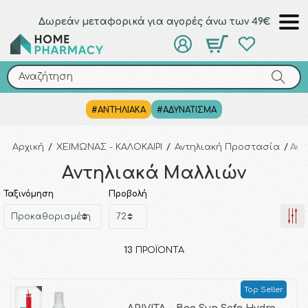
Δωρεάν μεταφορικά για αγορές άνω των 49€
Αναζήτηση
Αναζήτηση
#ΑΝΤΗΛΙΑΚΑ
#ΑΔΥΝΑΤΙΣΜΑ
Αρχική
/
ΧΕΙΜΩΝΑΣ - ΚΑΛΟΚΑΙΡΙ
/
Αντηλιακή Προστασία
/
Αντ
Αντηλιακά Μαλλιών
Ταξινόμηση
Προβολή
13
ΠΡΟΪΌΝΤΑ
Top Seller