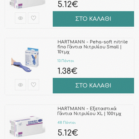
5.12€
ΣΤΟ ΚΑΛΑΘΙ
HARTMANN - Peha-soft nitrile
fino Γάντια Νιτριλίου Small |
10τμχ
13 Πόντοι
1.38€
ΣΤΟ ΚΑΛΑΘΙ
HARTMANN - Εξεταστικά
Γάντια Νιτριλίου XL | 100τμχ
48 Πόντοι
5.12€