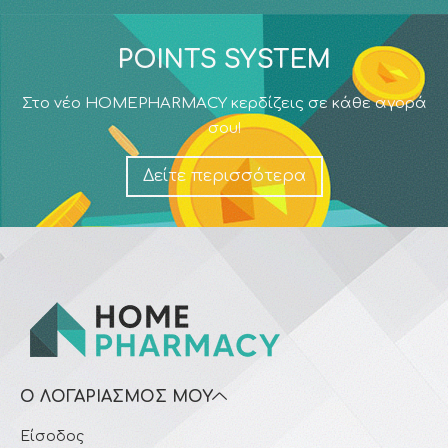
POINTS SYSTEM
Στο νέο HOMEPHARMACY κερδίζεις σε κάθε αγορά
σου!
Δείτε περισσότερα
Ο ΛΟΓΑΡΙΑΣΜΌΣ ΜΟΥ
Είσοδος