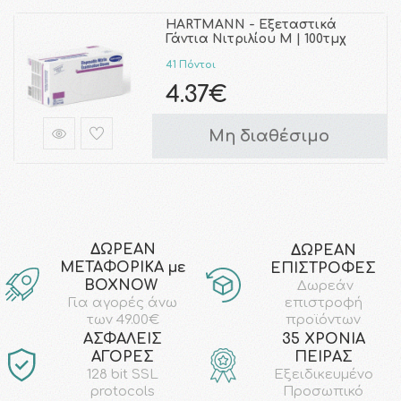
HARTMANN - Εξεταστικά
Γάντια Νιτριλίου M | 100τμχ
41 Πόντοι
4.37€
Μη διαθέσιμο
ΔΩΡΕΑΝ
ΔΩΡΕΑΝ
ΜΕΤΑΦΟΡΙΚΑ με
ΕΠΙΣΤΡΟΦΕΣ
ΒΟΧΝΟW
Δωρεάν
επιστροφή
Για αγορές άνω
προϊόντων
των 49.00€
AΣΦΑΛΕΙΣ
35 ΧΡΟΝΙΑ
ΑΓΟΡΕΣ
ΠΕΙΡΑΣ
128 bit SSL
Εξειδικευμένο
protocols
Προσωπικό