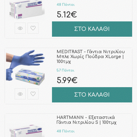
48 Πόντοι
5.12€
ΣΤΟ ΚΑΛΑΘΙ
MEDITRAST - Γάντια Νιτριλίου
Μπλε Χωρίς Πούδρα XLarge |
100τμχ
57 Πόντοι
5.99€
ΣΤΟ ΚΑΛΑΘΙ
HARTMANN - Εξεταστικά
Γάντια Νιτριλίου S | 100τμχ
48 Πόντοι