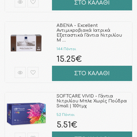
ΣΤΟ ΚΑΛΑΘΙ
ABENA - Excellent
Αντιμικροβιακά Ιατρικά
Εξεταστικά Γάντια Νιτριλίου
Μ …
144 Πόντοι
15.25€
ΣΤΟ ΚΑΛΑΘΙ
SOFTCARE VIVID - Γάντια
Νιτριλίου Μπλε Χωρίς Πούδρα
Small | 100τμχ
52 Πόντοι
5.51€