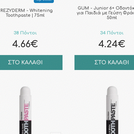
GUM - Junior 6+ Οδοντό
FREZYDERM - Whitening
για Παιδιά με Γεύση Φρά
Toothpaste | 75ml
50ml
38 Πόντοι
34 Πόντοι
4.66€
4.24€
ΣΤΟ ΚΑΛΑΘΙ
ΣΤΟ ΚΑΛΑΘΙ