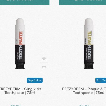
Top Seller
Top Sel
FREZYDERM - Gingivitis
FREZYDERM - Plaque & T
Toothpaste | 75ml
Toothpaste | 75ml