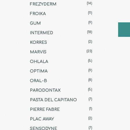
(14)
FREZYDERM
(11)
FROIKA
(9)
GUM
(18)
INTERMED
(2)
KORRES
(23)
MARVIS
(5)
OHLALA
(9)
OPTIMA
(8)
ORAL-B
(5)
PARODONTAX
(7)
PASTA DEL CAPITANO
(1)
PIERRE FABRE
(2)
PLAC AWAY
(7)
SENSODYNE