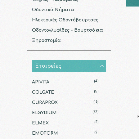
Οδοντικά Νήματα
Ηλεκτρικές Οδοντόβουρτσες
Οδοντογλυφίδες - Βουρτσάκια
Ξηροστομία
Εταιρείες
(4)
APIVITA
(5)
COLGATE
(16)
CURAPROX
(32)
ELGYDIUM
(2)
ELMEX
(2)
EMOFORM