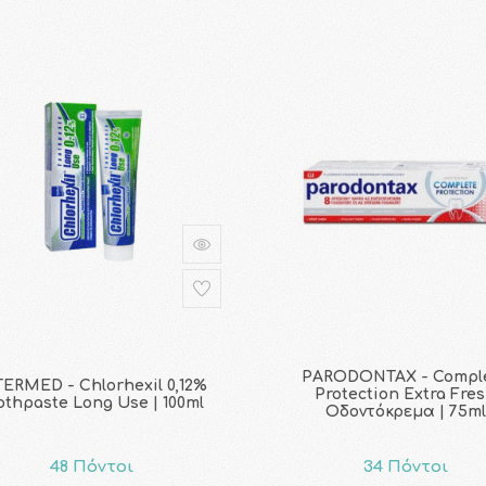
PARODONTAX - Compl
TERMED - Chlorhexil 0,12%
Protection Extra Fre
othpaste Long Use | 100ml
Οδοντόκρεμα | 75ml
48 Πόντοι
34 Πόντοι