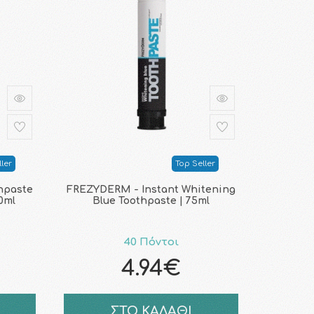
ler
Top Seller
hpaste
FREZYDERM - Instant Whitening
00ml
Blue Toothpaste | 75ml
40 Πόντοι
4.94€
ΣΤΟ ΚΑΛΑΘΙ