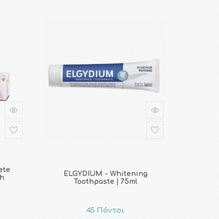
ete
ELGYDIUM - Whitening
sh
Toothpaste | 75ml
45 Πόντοι