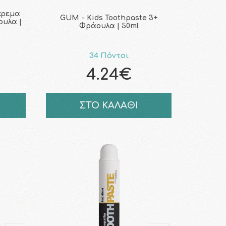
κρεμα
GUM - Kids Toothpaste 3+
ουλα |
Φράουλα | 50ml
34 Πόντοι
4.24€
ΣΤΟ ΚΑΛΑΘΙ