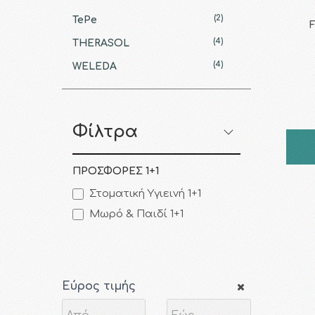
(2)
TePe
(4)
THERASOL
(4)
WELEDA
Φίλτρα
ΠΡΟΣΦΟΡΕΣ 1+1
Στοματική Υγιεινή 1+1
Μωρό & Παιδί 1+1
Εύρος τιμής