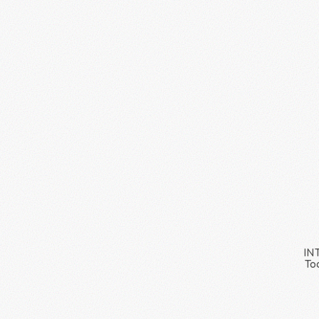
IN
To