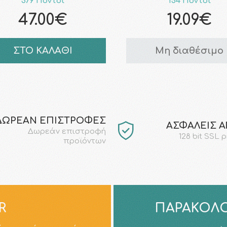
379 Πόντοι
154 Πόντοι
47.00€
19.09€
ΣΤΟ ΚΑΛΑΘΙ
Μη διαθέσιμο
ΔΩΡΕΑΝ ΕΠΙΣΤΡΟΦΕΣ
AΣΦΑΛΕΙΣ 
Δωρεάν επιστροφή
128 bit SSL 
προϊόντων
R
ΠΑΡΑΚΟΛΟ