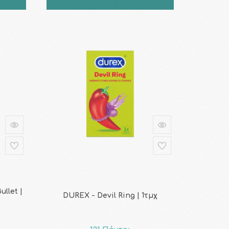
llet |
DUREX - Devil Ring | 1τμχ