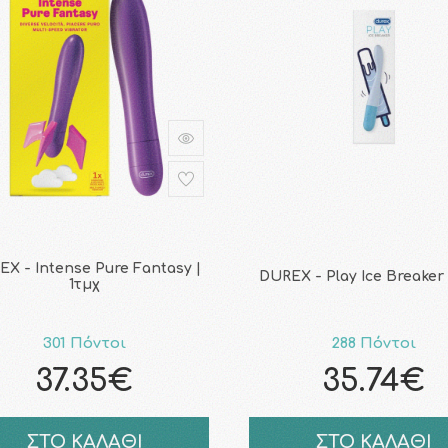
X - Intense Pure Fantasy |
DUREX - Play Ice Breaker 
1τμχ
301 Πόντοι
288 Πόντοι
37.35€
35.74€
ΣΤΟ ΚΑΛΑΘΙ
ΣΤΟ ΚΑΛΑΘΙ