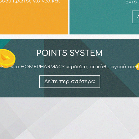
ώσου πρώτος για νέα και
Εντόπ
POINTS SYSTEM
Στο νέο HOMEPHARMACY κερδίζεις σε κάθε αγορά σου!
Δείτε περισσότερα