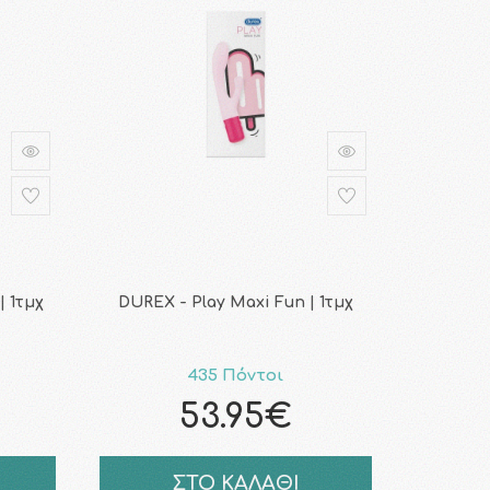
| 1τμχ
DUREX - Play Maxi Fun | 1τμχ
435 Πόντοι
53.95€
ΣΤΟ ΚΑΛΑΘΙ