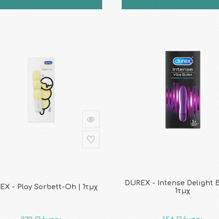
DUREX - Intense Delight Bu
X - Play Sorbett-Oh | 1τμχ
1τμχ